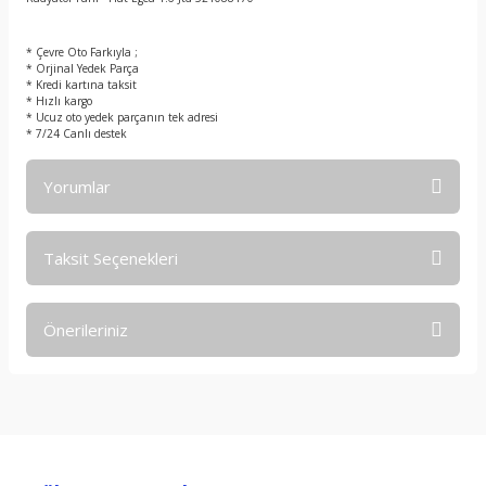
t
* Çevre Oto Farkıyla ;
* Orjinal Yedek Parça
* Kredi kartına taksit
* Hızlı kargo
* Ucuz oto yedek parçanın tek adresi
* 7/24 Canlı destek
Yorumlar
Taksit Seçenekleri
Bu ürüne ilk yorumu siz yapın!
Önerileriniz
Yorum Yaz
Bu ürünün fiyat bilgisi, resim, ürün açıklamalarında ve diğer
konularda yetersiz gördüğünüz noktaları öneri formunu
kullanarak tarafımıza iletebilirsiniz.
Görüş ve önerileriniz için teşekkür ederiz.