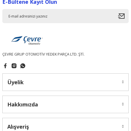
E-Bültene Kayıt Olun
Ürün resmi kalitesiz, bozuk veya görüntülenemiyor.
Ürün açıklamasında eksik bilgiler bulunuyor.
Ürün bilgilerinde hatalar bulunuyor.
Ürün fiyatı diğer sitelerden daha pahalı.
Bu ürüne benzer farklı alternatifler olmalı.
ÇEVRE GRUP OTOMOTİV YEDEK PARÇA LTD. ŞTİ.
Gönder
Üyelik
Hakkımızda
Alışveriş