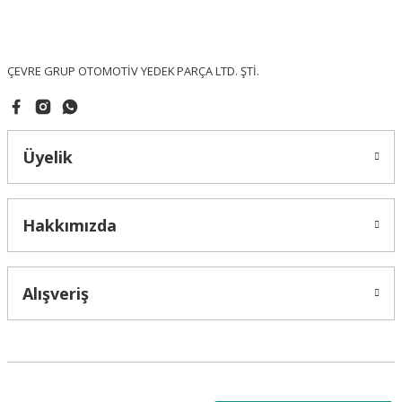
Ürün fiyatı diğer sitelerden daha pahalı.
Bu ürüne benzer farklı alternatifler olmalı.
ÇEVRE GRUP OTOMOTİV YEDEK PARÇA LTD. ŞTİ.
Üyelik
Gönder
Hakkımızda
Alışveriş