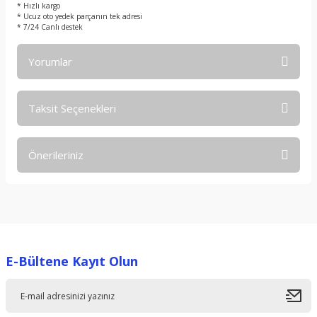
* Hızlı kargo
* Ucuz oto yedek parçanın tek adresi
* 7/24 Canlı destek
Yorumlar
Taksit Seçenekleri
Bu ürüne ilk yorumu siz yapın!
Önerileriniz
Yorum Yaz
Bu ürünün fiyat bilgisi, resim, ürün açıklamalarında ve diğer
konularda yetersiz gördüğünüz noktaları öneri formunu
kullanarak tarafımıza iletebilirsiniz.
Görüş ve önerileriniz için teşekkür ederiz.
E-Bültene Kayıt Olun
Ürün resmi kalitesiz, bozuk veya görüntülenemiyor.
Ürün açıklamasında eksik bilgiler bulunuyor.
Ürün bilgilerinde hatalar bulunuyor.