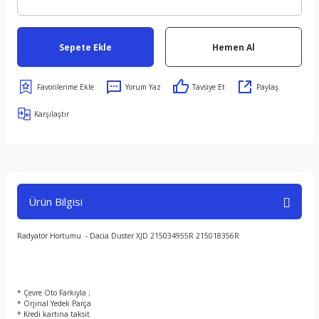
Sepete Ekle
Hemen Al
Yorum Yaz
Tavsiye Et
Paylaş
Karşılaştır
Ürün Bilgisi
Radyatör Hortumu - Dacia Duster XJD 215034955R 215018356R
* Çevre Oto Farkıyla ;
* Orjinal Yedek Parça
* Kredi kartına taksit