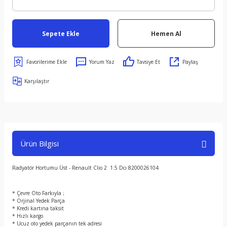
Sepete Ekle
Hemen Al
Yorum Yaz
Tavsiye Et
Paylaş
Karşılaştır
Ürün Bilgisi
Radyatör Hortumu Üst - Renault Clio 2 1.5 Dcı 8200026104
* Çevre Oto Farkıyla ;
* Orjinal Yedek Parça
* Kredi kartına taksit
* Hızlı kargo
* Ucuz oto yedek parçanın tek adresi