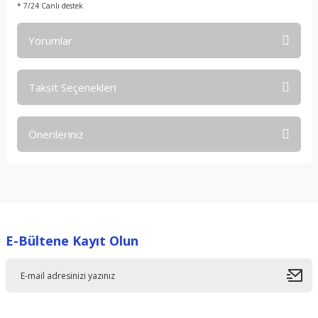
* 7/24 Canlı destek
Yorumlar
Taksit Seçenekleri
Bu ürüne ilk yorumu siz yapın!
Önerileriniz
Yorum Yaz
Bu ürünün fiyat bilgisi, resim, ürün açıklamalarında ve diğer
konularda yetersiz gördüğünüz noktaları öneri formunu
kullanarak tarafımıza iletebilirsiniz.
Görüş ve önerileriniz için teşekkür ederiz.
E-Bültene Kayıt Olun
Ürün resmi kalitesiz, bozuk veya görüntülenemiyor.
Ürün açıklamasında eksik bilgiler bulunuyor.
Ürün bilgilerinde hatalar bulunuyor.
Ürün fiyatı diğer sitelerden daha pahalı.