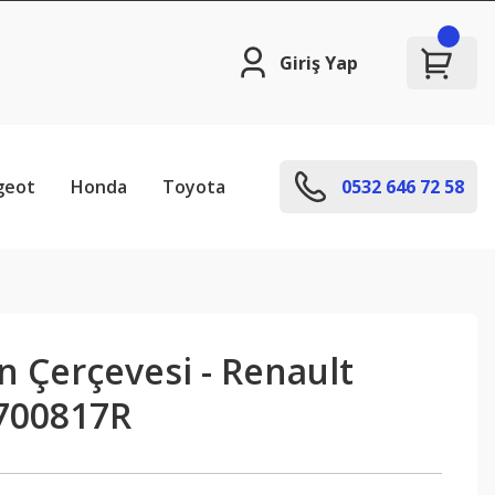
Giriş Yap
geot
Honda
Toyota
0532 646 72 58
 Çerçevesi - Renault
700817R