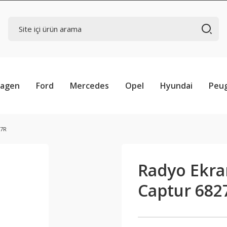
wagen
Ford
Mercedes
Opel
Hyundai
Peu
17R
Radyo Ekran
Captur 682