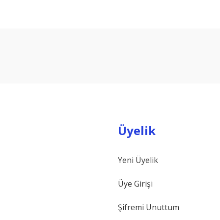
arda yetersiz gördüğünüz noktaları öneri formunu kullanarak tarafımıza ilet
Bu ürüne ilk yorumu siz yapın!
Yorum Yaz
Üyelik
Yeni Üyelik
Gönder
Üye Girişi
Şifremi Unuttum