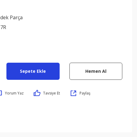
edek Parça
17R
Sepete Ekle
Hemen Al
Yorum Yaz
Tavsiye Et
Paylaş