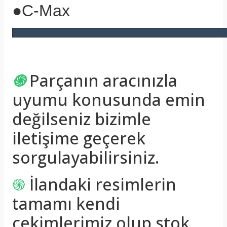
●C-Max
֍
Parçanın aracınızla
uyumu konusunda emin
değilseniz bizimle
iletişime geçerek
sorgulayabilirsiniz.
֍
İlandaki resimlerin
tamamı kendi
çekimlerimiz olup stok