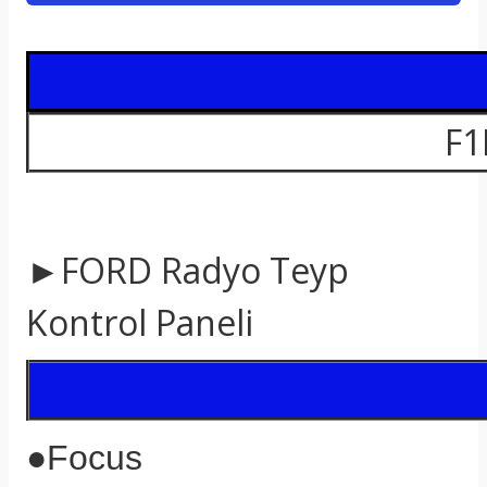
t
F1
►FORD Radyo Teyp
Kontrol Paneli
●Focus