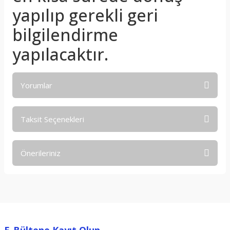
yapılıp gerekli geri
bilgilendirme
yapılacaktır.
Yorumlar
Taksit Seçenekleri
Bu ürüne ilk yorumu siz yapın!
Önerileriniz
Yorum Yaz
Bu ürünün fiyat bilgisi, resim, ürün açıklamalarında ve diğer
konularda yetersiz gördüğünüz noktaları öneri formunu
kullanarak tarafımıza iletebilirsiniz.
Görüş ve önerileriniz için teşekkür ederiz.