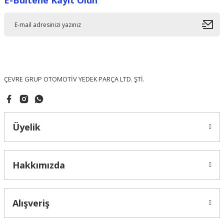
E-Bültene Kayıt Olun
Ürün resmi kalitesiz, bozuk veya görüntülenemiyor.
Ürün açıklamasında eksik bilgiler bulunuyor.
Ürün bilgilerinde hatalar bulunuyor.
Ürün fiyatı diğer sitelerden daha pahalı.
Bu ürüne benzer farklı alternatifler olmalı.
ÇEVRE GRUP OTOMOTİV YEDEK PARÇA LTD. ŞTİ.
Üyelik
Gönder
Hakkımızda
Alışveriş