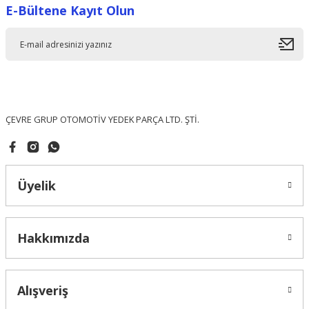
E-Bültene Kayıt Olun
Ürün resmi kalitesiz, bozuk veya görüntülenemiyor.
Ürün açıklamasında eksik bilgiler bulunuyor.
Ürün bilgilerinde hatalar bulunuyor.
Ürün fiyatı diğer sitelerden daha pahalı.
Bu ürüne benzer farklı alternatifler olmalı.
ÇEVRE GRUP OTOMOTİV YEDEK PARÇA LTD. ŞTİ.
Üyelik
Gönder
Hakkımızda
Alışveriş