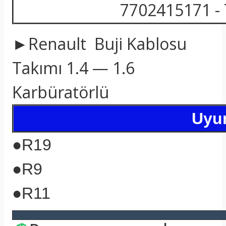
7702415171 -
►Renault Buji Kablosu
Takımı 1.4 — 1.6
Karbüratörlü
Uyum
●R
19
●
R9
●
R11