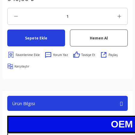
Sepete Ekle
Hemen Al
Yorum Yaz
Tavsiye Et
Paylaş
Karşılaştır
Ürün Bilgisi
OEM /