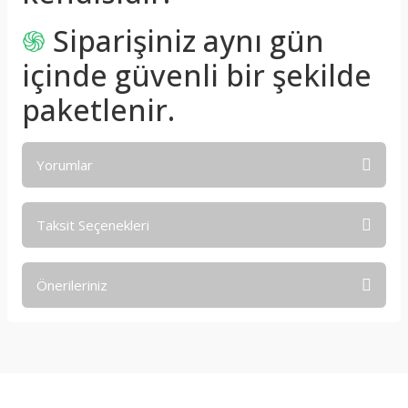
֍
Siparişiniz aynı gün
içinde güvenli bir şekilde
paketlenir.
Yorumlar
Taksit Seçenekleri
Bu ürüne ilk yorumu siz yapın!
Önerileriniz
Yorum Yaz
Bu ürünün fiyat bilgisi, resim, ürün açıklamalarında ve diğer
konularda yetersiz gördüğünüz noktaları öneri formunu
kullanarak tarafımıza iletebilirsiniz.
Görüş ve önerileriniz için teşekkür ederiz.