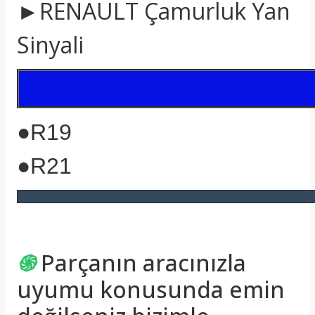
►RENAULT Çamurluk Yan
Sinyali
●R19
●R21
֍
Parçanın aracınızla
uyumu konusunda emin