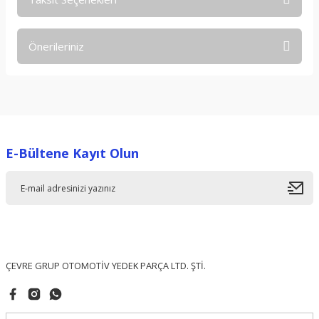
Bu ürüne ilk yorumu siz yapın!
Önerileriniz
Yorum Yaz
Bu ürünün fiyat bilgisi, resim, ürün açıklamalarında ve diğer
konularda yetersiz gördüğünüz noktaları öneri formunu
kullanarak tarafımıza iletebilirsiniz.
Görüş ve önerileriniz için teşekkür ederiz.
E-Bültene Kayıt Olun
Ürün resmi kalitesiz, bozuk veya görüntülenemiyor.
Ürün açıklamasında eksik bilgiler bulunuyor.
Ürün bilgilerinde hatalar bulunuyor.
Ürün fiyatı diğer sitelerden daha pahalı.
Bu ürüne benzer farklı alternatifler olmalı.
ÇEVRE GRUP OTOMOTİV YEDEK PARÇA LTD. ŞTİ.