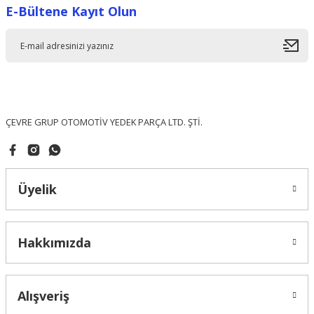
E-Bültene Kayıt Olun
Ürün resmi kalitesiz, bozuk veya görüntülenemiyor.
Ürün açıklamasında eksik bilgiler bulunuyor.
Ürün bilgilerinde hatalar bulunuyor.
Ürün fiyatı diğer sitelerden daha pahalı.
Bu ürüne benzer farklı alternatifler olmalı.
ÇEVRE GRUP OTOMOTİV YEDEK PARÇA LTD. ŞTİ.
Üyelik
Gönder
Hakkımızda
Alışveriş