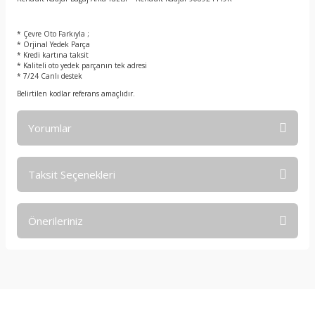
t
* Çevre Oto Farkıyla ;
* Orjinal Yedek Parça
* Kredi kartına taksit
* Kaliteli oto yedek parçanın tek adresi
* 7/24 Canlı destek
Belirtilen kodlar referans amaçlıdır.
Yorumlar
Taksit Seçenekleri
Bu ürüne ilk yorumu siz yapın!
Önerileriniz
Yorum Yaz
Bu ürünün fiyat bilgisi, resim, ürün açıklamalarında ve diğer
konularda yetersiz gördüğünüz noktaları öneri formunu
kullanarak tarafımıza iletebilirsiniz.
Görüş ve önerileriniz için teşekkür ederiz.