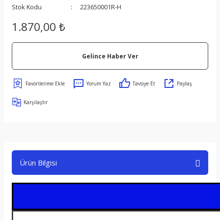
Stok Kodu
223650001R-H
1.870,00 ₺
Gelince Haber Ver
Yorum Yaz
Tavsiye Et
Paylaş
Karşılaştır
Ürün Bilgisi