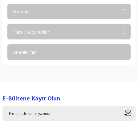
Yorumlar
Taksit Seçenekleri
Bu ürüne ilk yorumu siz yapın!
Önerileriniz
Yorum Yaz
Bu ürünün fiyat bilgisi, resim, ürün açıklamalarında ve diğer
konularda yetersiz gördüğünüz noktaları öneri formunu
kullanarak tarafımıza iletebilirsiniz.
Görüş ve önerileriniz için teşekkür ederiz.
E-Bültene Kayıt Olun
Ürün resmi kalitesiz, bozuk veya görüntülenemiyor.
Ürün açıklamasında eksik bilgiler bulunuyor.
Ürün bilgilerinde hatalar bulunuyor.
Ürün fiyatı diğer sitelerden daha pahalı.
Bu ürüne benzer farklı alternatifler olmalı.