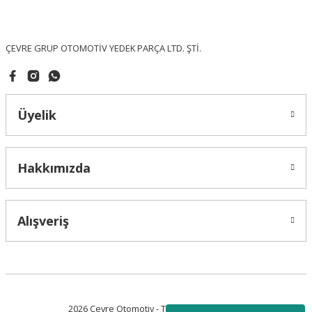
Ürün fiyatı diğer sitelerden daha pahalı.
Bu ürüne benzer farklı alternatifler olmalı.
ÇEVRE GRUP OTOMOTİV YEDEK PARÇA LTD. ŞTİ.
Üyelik
Gönder
Hakkımızda
Alışveriş
2026 Çevre Otomotiv - Tüm Hakları Saklıdır.