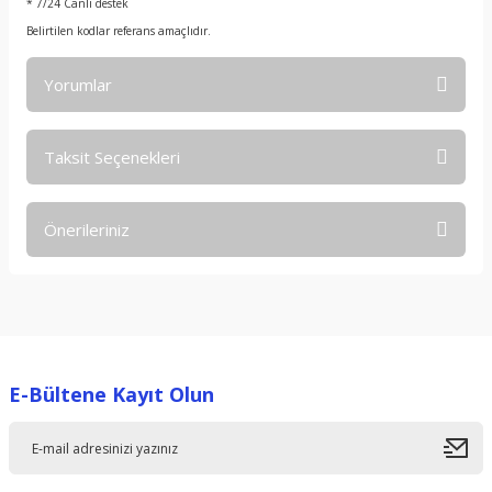
* 7/24 Canlı destek
Belirtilen kodlar referans amaçlıdır.
Yorumlar
Taksit Seçenekleri
Bu ürüne ilk yorumu siz yapın!
Önerileriniz
Yorum Yaz
Bu ürünün fiyat bilgisi, resim, ürün açıklamalarında ve diğer
konularda yetersiz gördüğünüz noktaları öneri formunu
kullanarak tarafımıza iletebilirsiniz.
Görüş ve önerileriniz için teşekkür ederiz.
E-Bültene Kayıt Olun
Ürün resmi kalitesiz, bozuk veya görüntülenemiyor.
Ürün açıklamasında eksik bilgiler bulunuyor.
Ürün bilgilerinde hatalar bulunuyor.