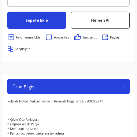
Sepete Ekle
Hemen Al
Yorum Yaz
Tavsiye Et
Paylaş
Karşılaştır
Ürün Bilgisi
Rolanti Motoru Vakum Vanası - Renault Megane 1.6 8200299241
* Çevre Oto Farkıyla ;
* Orjinal Yedek Parça
* Kredi kartına taksit
* Kaliteli oto yedek parçanın tek adresi