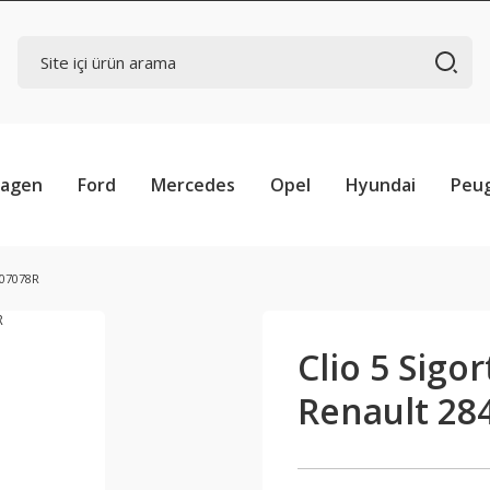
wagen
Ford
Mercedes
Opel
Hyundai
Peu
b07078R
Clio 5 Sigo
Renault 28