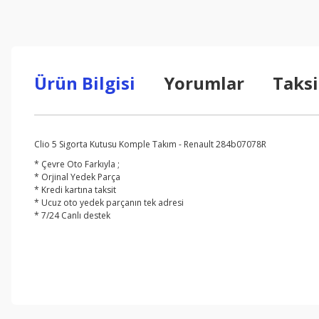
Ürün Bilgisi
Yorumlar
Taksi
Clio 5 Sigorta Kutusu Komple Takım - Renault 284b07078R
* Çevre Oto Farkıyla ;
* Orjinal Yedek Parça
* Kredi kartına taksit
* Ucuz oto yedek parçanın tek adresi
* 7/24 Canlı destek
Bu ürünün fiyat bilgisi, resim, ürün açıklamalarında ve diğer konul
Görüş ve önerileriniz için teşekkür ederiz.