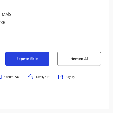
 MAİS
78R
Sepete Ekle
Hemen Al
Yorum Yaz
Tavsiye Et
Paylaş