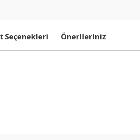
t Seçenekleri
Önerileriniz
arda yetersiz gördüğünüz noktaları öneri formunu kullanarak tarafımıza ilet
Bu ürüne ilk yorumu siz yapın!