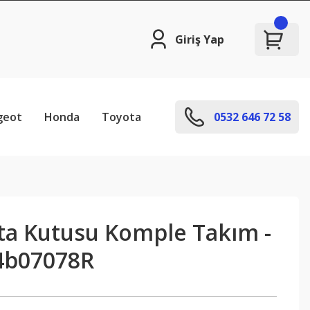
Giriş Yap
geot
Honda
Toyota
0532 646 72 58
rta Kutusu Komple Takım -
4b07078R