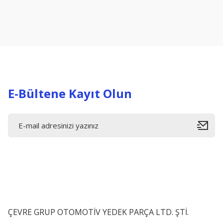
Ürün resmi kalitesiz, bozuk veya görüntülenemiyor.
Ürün açıklamasında eksik bilgiler bulunuyor.
Ürün bilgilerinde hatalar bulunuyor.
Ürün fiyatı diğer sitelerden daha pahalı.
Bu ürüne benzer farklı alternatifler olmalı.
E-Bültene Kayıt Olun
ÇEVRE GRUP OTOMOTİV YEDEK PARÇA LTD. ŞTİ.