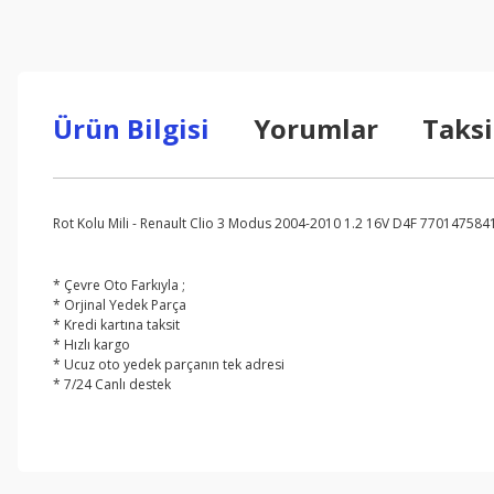
Ürün Bilgisi
Yorumlar
Taksi
Rot Kolu Mili - Renault Clio 3 Modus 2004-2010 1.2 16V D4F 770147584
* Çevre Oto Farkıyla ;
* Orjinal Yedek Parça
* Kredi kartına taksit
* Hızlı kargo
* Ucuz oto yedek parçanın tek adresi
* 7/24 Canlı destek
Bu ürünün fiyat bilgisi, resim, ürün açıklamalarında ve diğer konul
Görüş ve önerileriniz için teşekkür ederiz.