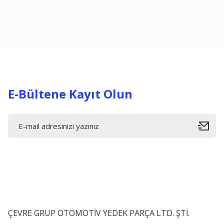
Ürün resmi kalitesiz, bozuk veya görüntülenemiyor.
Ürün açıklamasında eksik bilgiler bulunuyor.
Ürün bilgilerinde hatalar bulunuyor.
Ürün fiyatı diğer sitelerden daha pahalı.
Bu ürüne benzer farklı alternatifler olmalı.
E-Bültene Kayıt Olun
ÇEVRE GRUP OTOMOTİV YEDEK PARÇA LTD. ŞTİ.