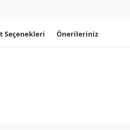
t Seçenekleri
Önerileriniz
1
arda yetersiz gördüğünüz noktaları öneri formunu kullanarak tarafımıza ilet
Bu ürüne ilk yorumu siz yapın!