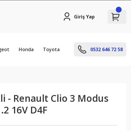
Giriş Yap
geot
Honda
Toyota
0532 646 72 58
li - Renault Clio 3 Modus
1.2 16V D4F