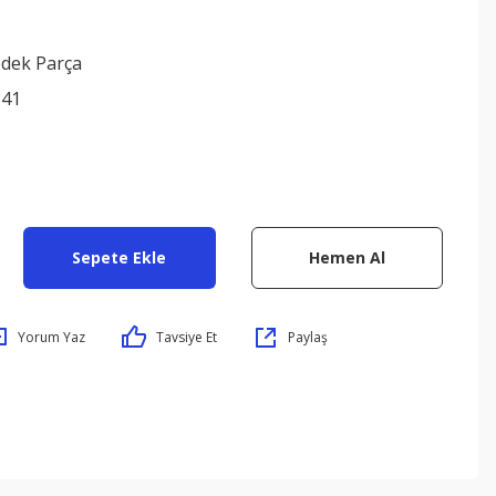
edek Parça
841
Sepete Ekle
Hemen Al
Yorum Yaz
Tavsiye Et
Paylaş