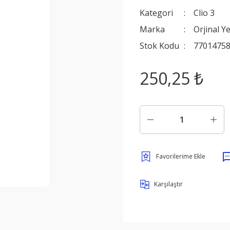
Kategori
Clio 3
Marka
Orjinal Y
Stok Kodu
7701475
250,25 ₺
Karşılaştır