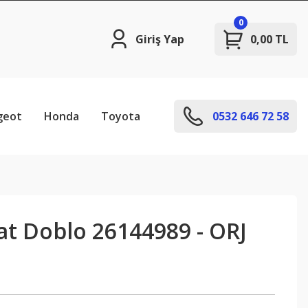
0
Giriş Yap
0,00 TL
geot
Honda
Toyota
0532 646 72 58
Fiat Doblo 26144989 - ORJ