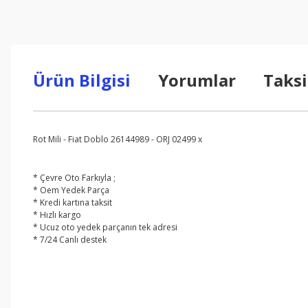
Ürün Bilgisi
Yorumlar
Taksi
Rot Mili - Fiat Doblo 26144989 - ORJ 02499 x
* Çevre Oto Farkıyla ;
* Oem Yedek Parça
* Kredi kartına taksit
* Hızlı kargo
* Ucuz oto yedek parçanın tek adresi
* 7/24 Canlı destek