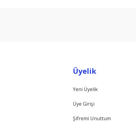
arda yetersiz gördüğünüz noktaları öneri formunu kullanarak tarafımıza ilet
Bu ürüne ilk yorumu siz yapın!
Yorum Yaz
Üyelik
Yeni Üyelik
Gönder
Üye Girişi
Şifremi Unuttum