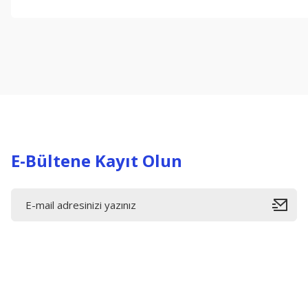
Bu ürünün fiyat bilgisi, resim, ürün açıklamalarında ve diğer konul
Görüş ve önerileriniz için teşekkür ederiz.
Ürün resmi kalitesiz, bozuk veya görüntülenemiyor.
Ürün açıklamasında eksik bilgiler bulunuyor.
Ürün bilgilerinde hatalar bulunuyor.
Ürün fiyatı diğer sitelerden daha pahalı.
Bu ürüne benzer farklı alternatifler olmalı.
E-Bültene Kayıt Olun