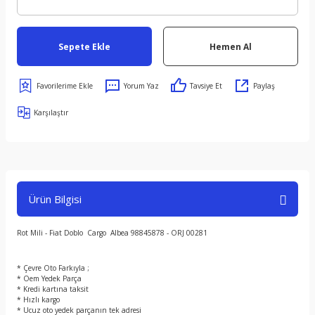
Sepete Ekle
Hemen Al
Yorum Yaz
Tavsiye Et
Paylaş
Karşılaştır
Ürün Bilgisi
Rot Mili - Fiat Doblo Cargo Albea 98845878 - ORJ 00281
* Çevre Oto Farkıyla ;
* Oem Yedek Parça
* Kredi kartına taksit
* Hızlı kargo
* Ucuz oto yedek parçanın tek adresi