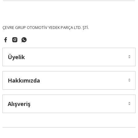
Ürün fiyatı diğer sitelerden daha pahalı.
Bu ürüne benzer farklı alternatifler olmalı.
ÇEVRE GRUP OTOMOTİV YEDEK PARÇA LTD. ŞTİ.
Üyelik
Gönder
Hakkımızda
Alışveriş