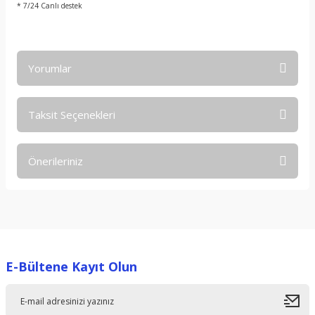
* 7/24 Canlı destek
Yorumlar
Taksit Seçenekleri
Bu ürüne ilk yorumu siz yapın!
Önerileriniz
Yorum Yaz
Bu ürünün fiyat bilgisi, resim, ürün açıklamalarında ve diğer
konularda yetersiz gördüğünüz noktaları öneri formunu
kullanarak tarafımıza iletebilirsiniz.
Görüş ve önerileriniz için teşekkür ederiz.
E-Bültene Kayıt Olun
Ürün resmi kalitesiz, bozuk veya görüntülenemiyor.
Ürün açıklamasında eksik bilgiler bulunuyor.
Ürün bilgilerinde hatalar bulunuyor.