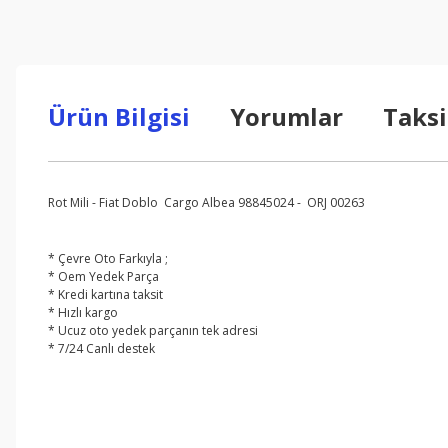
Ürün Bilgisi
Yorumlar
Taksi
Rot Mili - Fiat Doblo Cargo Albea 98845024 - ORJ 00263
* Çevre Oto Farkıyla ;
* Oem Yedek Parça
* Kredi kartına taksit
* Hızlı kargo
* Ucuz oto yedek parçanın tek adresi
* 7/24 Canlı destek