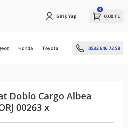
0
Giriş Yap
0,00 TL
geot
Honda
Toyota
0532 646 72 58
Fiat Doblo Cargo Albea
ORJ 00263 x