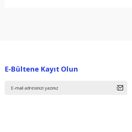
Bu ürünün fiyat bilgisi, resim, ürün açıklamalarında ve diğer konul
Görüş ve önerileriniz için teşekkür ederiz.
Ürün resmi kalitesiz, bozuk veya görüntülenemiyor.
Ürün açıklamasında eksik bilgiler bulunuyor.
Ürün bilgilerinde hatalar bulunuyor.
Ürün fiyatı diğer sitelerden daha pahalı.
Bu ürüne benzer farklı alternatifler olmalı.
E-Bültene Kayıt Olun