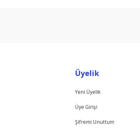
arda yetersiz gördüğünüz noktaları öneri formunu kullanarak tarafımıza ilet
Bu ürüne ilk yorumu siz yapın!
Yorum Yaz
Üyelik
Yeni Üyelik
Gönder
Üye Girişi
Şifremi Unuttum