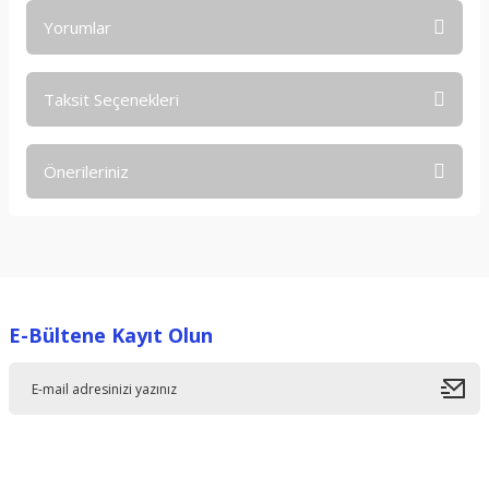
Yorumlar
Taksit Seçenekleri
Bu ürüne ilk yorumu siz yapın!
Önerileriniz
Yorum Yaz
Bu ürünün fiyat bilgisi, resim, ürün açıklamalarında ve diğer
konularda yetersiz gördüğünüz noktaları öneri formunu
kullanarak tarafımıza iletebilirsiniz.
Görüş ve önerileriniz için teşekkür ederiz.
E-Bültene Kayıt Olun
Ürün resmi kalitesiz, bozuk veya görüntülenemiyor.
Ürün açıklamasında eksik bilgiler bulunuyor.
Ürün bilgilerinde hatalar bulunuyor.
Ürün fiyatı diğer sitelerden daha pahalı.
Bu ürüne benzer farklı alternatifler olmalı.