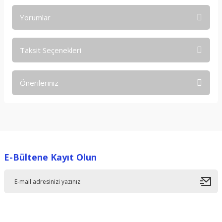
Yorumlar
Taksit Seçenekleri
Bu ürüne ilk yorumu siz yapın!
Önerileriniz
Yorum Yaz
Bu ürünün fiyat bilgisi, resim, ürün açıklamalarında ve diğer
konularda yetersiz gördüğünüz noktaları öneri formunu
kullanarak tarafımıza iletebilirsiniz.
Görüş ve önerileriniz için teşekkür ederiz.
E-Bültene Kayıt Olun
Ürün resmi kalitesiz, bozuk veya görüntülenemiyor.
Ürün açıklamasında eksik bilgiler bulunuyor.
Ürün bilgilerinde hatalar bulunuyor.
Ürün fiyatı diğer sitelerden daha pahalı.
Bu ürüne benzer farklı alternatifler olmalı.