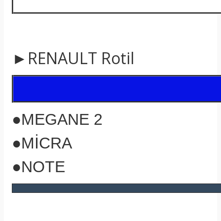
►RENAULT Rotil
●MEGANE 2
●MİCRA
●NOTE