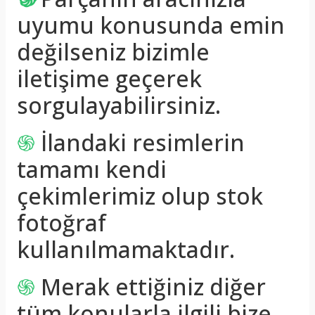
uyumu konusunda emin
değilseniz bizimle
iletişime geçerek
sorgulayabilirsiniz.
֍
İlandaki resimlerin
tamamı kendi
çekimlerimiz olup stok
fotoğraf
kullanılmamaktadır.
֍
Merak ettiğiniz diğer
tüm konularla ilgili bize