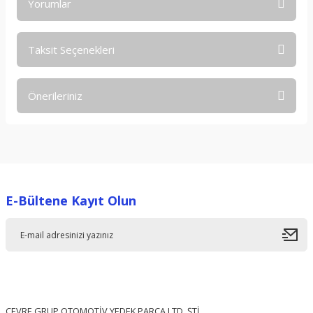
Yorumlar
Taksit Seçenekleri
Bu ürüne ilk yorumu siz yapın!
Önerileriniz
Yorum Yaz
Bu ürünün fiyat bilgisi, resim, ürün açıklamalarında ve diğer
konularda yetersiz gördüğünüz noktaları öneri formunu
kullanarak tarafımıza iletebilirsiniz.
Görüş ve önerileriniz için teşekkür ederiz.
E-Bültene Kayıt Olun
Ürün resmi kalitesiz, bozuk veya görüntülenemiyor.
Ürün açıklamasında eksik bilgiler bulunuyor.
Ürün bilgilerinde hatalar bulunuyor.
Ürün fiyatı diğer sitelerden daha pahalı.
Bu ürüne benzer farklı alternatifler olmalı.
ÇEVRE GRUP OTOMOTİV YEDEK PARÇA LTD. ŞTİ.