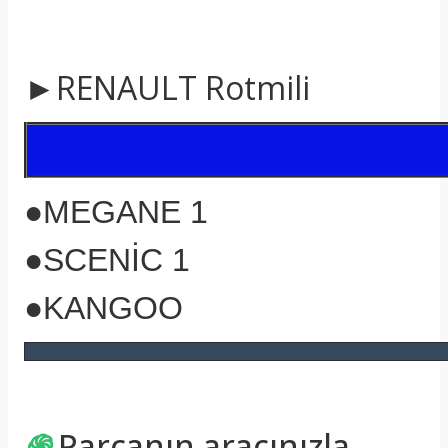
►RENAULT Rotmili
●MEGANE 1
●SCENİC 1
●KANGOO
֍
Parçanın aracınızla