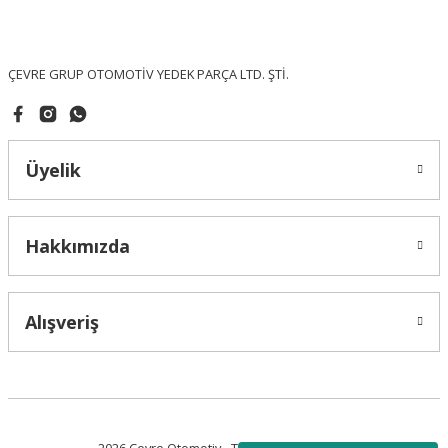
Ürün fiyatı diğer sitelerden daha pahalı.
Bu ürüne benzer farklı alternatifler olmalı.
ÇEVRE GRUP OTOMOTİV YEDEK PARÇA LTD. ŞTİ.
Üyelik
Gönder
Hakkımızda
Alışveriş