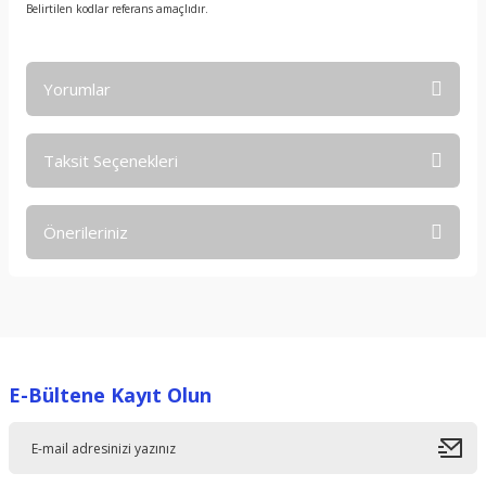
Belirtilen kodlar referans amaçlıdır.
Yorumlar
Taksit Seçenekleri
Bu ürüne ilk yorumu siz yapın!
Önerileriniz
Yorum Yaz
Bu ürünün fiyat bilgisi, resim, ürün açıklamalarında ve diğer
konularda yetersiz gördüğünüz noktaları öneri formunu
kullanarak tarafımıza iletebilirsiniz.
Görüş ve önerileriniz için teşekkür ederiz.
E-Bültene Kayıt Olun
Ürün resmi kalitesiz, bozuk veya görüntülenemiyor.
Ürün açıklamasında eksik bilgiler bulunuyor.
Ürün bilgilerinde hatalar bulunuyor.