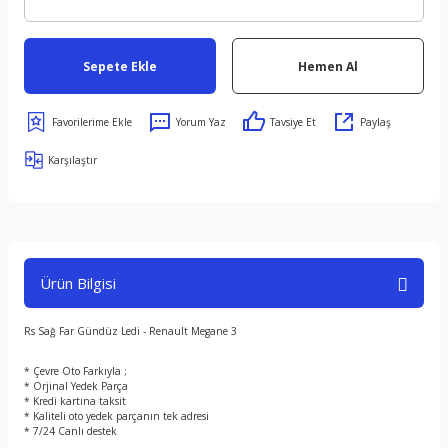
Sepete Ekle
Hemen Al
Yorum Yaz
Tavsiye Et
Paylaş
Karşılaştır
Ürün Bilgisi
Rs Sağ Far Gündüz Ledi - Renault Megane 3
* Çevre Oto Farkıyla ;
* Orjinal Yedek Parça
* Kredi kartına taksit
* Kaliteli oto yedek parçanın tek adresi
* 7/24 Canlı destek