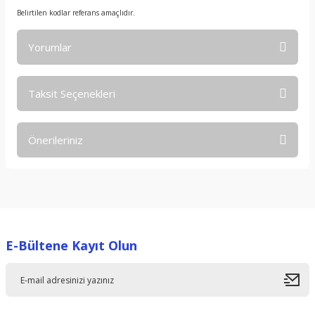
Belirtilen kodlar referans amaçlıdır.
Yorumlar
Taksit Seçenekleri
Bu ürüne ilk yorumu siz yapın!
Önerileriniz
Yorum Yaz
Bu ürünün fiyat bilgisi, resim, ürün açıklamalarında ve diğer
konularda yetersiz gördüğünüz noktaları öneri formunu
kullanarak tarafımıza iletebilirsiniz.
Görüş ve önerileriniz için teşekkür ederiz.
E-Bültene Kayıt Olun
Ürün resmi kalitesiz, bozuk veya görüntülenemiyor.
Ürün açıklamasında eksik bilgiler bulunuyor.
Ürün bilgilerinde hatalar bulunuyor.
Ürün fiyatı diğer sitelerden daha pahalı.