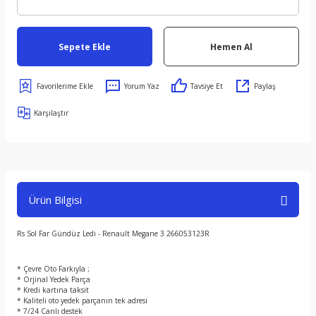
Sepete Ekle
Hemen Al
Yorum Yaz
Tavsiye Et
Paylaş
Karşılaştır
Ürün Bilgisi
Rs Sol Far Gündüz Ledi - Renault Megane 3 266053123R
* Çevre Oto Farkıyla ;
* Orjinal Yedek Parça
* Kredi kartına taksit
* Kaliteli oto yedek parçanın tek adresi
* 7/24 Canlı destek