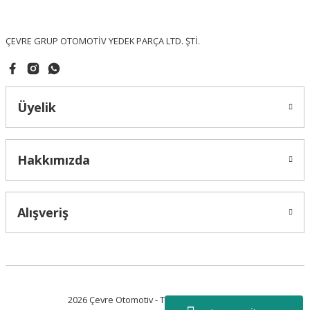
Bu ürüne benzer farklı alternatifler olmalı.
ÇEVRE GRUP OTOMOTİV YEDEK PARÇA LTD. ŞTİ.
Üyelik
Gönder
Hakkımızda
Alışveriş
2026 Çevre Otomotiv - Tüm Hakları Saklıdır.