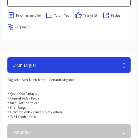
Yorum Yaz
Tavsiye Et
Paylaş
Karşılaştır
Ürün Bilgisi
Sağ Arka Kapı Direk Bandı - Renault Megane 4
* Çevre Oto Farkıyla ;
* Orjinal Yedek Parça
* Kredi kartına taksit
* Hızlı kargo
* Ucuz oto yedek parçanın tek adresi
* 7/24 Canlı destek
Yorumlar