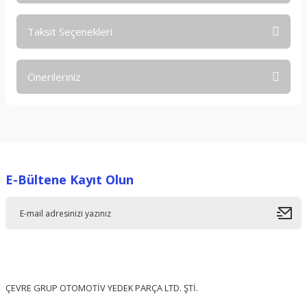
Taksit Seçenekleri
Bu ürüne ilk yorumu siz yapın!
Önerileriniz
Yorum Yaz
Bu ürünün fiyat bilgisi, resim, ürün açıklamalarında ve diğer
konularda yetersiz gördüğünüz noktaları öneri formunu
kullanarak tarafımıza iletebilirsiniz.
Görüş ve önerileriniz için teşekkür ederiz.
E-Bültene Kayıt Olun
Ürün resmi kalitesiz, bozuk veya görüntülenemiyor.
Ürün açıklamasında eksik bilgiler bulunuyor.
Ürün bilgilerinde hatalar bulunuyor.
Ürün fiyatı diğer sitelerden daha pahalı.
Bu ürüne benzer farklı alternatifler olmalı.
ÇEVRE GRUP OTOMOTİV YEDEK PARÇA LTD. ŞTİ.