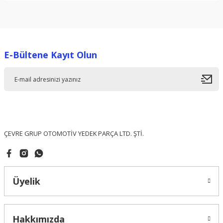
Bu ürünün fiyat bilgisi, resim, ürün açıklamalarında ve diğer
konularda yetersiz gördüğünüz noktaları öneri formunu
kullanarak tarafımıza iletebilirsiniz.
Görüş ve önerileriniz için teşekkür ederiz.
E-Bültene Kayıt Olun
Ürün resmi kalitesiz, bozuk veya görüntülenemiyor.
Ürün açıklamasında eksik bilgiler bulunuyor.
Ürün bilgilerinde hatalar bulunuyor.
Ürün fiyatı diğer sitelerden daha pahalı.
Bu ürüne benzer farklı alternatifler olmalı.
ÇEVRE GRUP OTOMOTİV YEDEK PARÇA LTD. ŞTİ.
Üyelik
Gönder
Hakkımızda