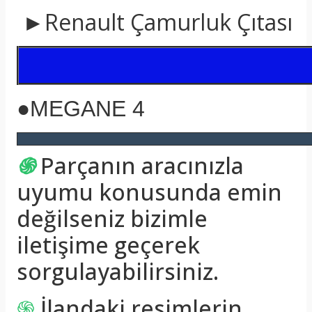
►Renault Çamurluk Çıtası
●
MEGANE 4
֍
Parçanın aracınızla
uyumu konusunda emin
değilseniz bizimle
iletişime geçerek
sorgulayabilirsiniz.
֍
İlandaki resimlerin