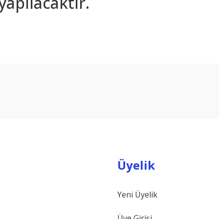
yapılacaktır.
arda yetersiz gördüğünüz noktaları öneri formunu kullanarak tarafımıza ilet
Bu ürüne ilk yorumu siz yapın!
Yorum Yaz
Üyelik
Yeni Üyelik
Gönder
Üye Girişi