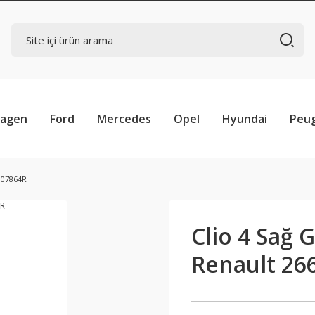
wagen
Ford
Mercedes
Opel
Hyundai
Peu
007864R
Clio 4 Sağ 
Renault 26