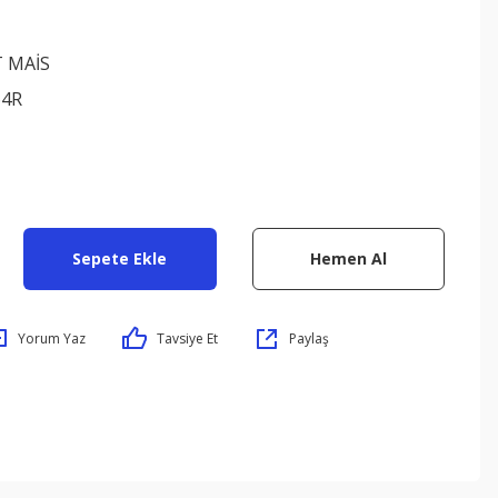
 MAİS
64R
Sepete Ekle
Hemen Al
Yorum Yaz
Tavsiye Et
Paylaş