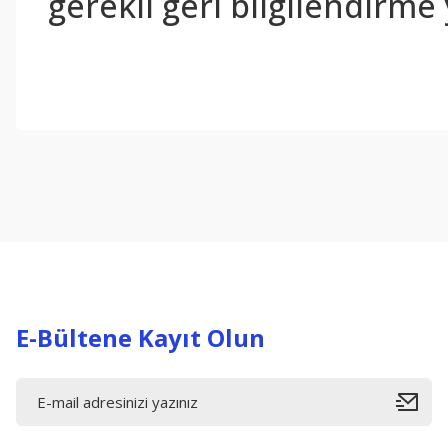
gerekli geri bilgilendirme 
Bu ürünün fiyat bilgisi, resim, ürün açıklamalarında ve diğer konul
Görüş ve önerileriniz için teşekkür ederiz.
Ürün resmi kalitesiz, bozuk veya görüntülenemiyor.
Ürün açıklamasında eksik bilgiler bulunuyor.
Ürün bilgilerinde hatalar bulunuyor.
Ürün fiyatı diğer sitelerden daha pahalı.
Bu ürüne benzer farklı alternatifler olmalı.
E-Bültene Kayıt Olun