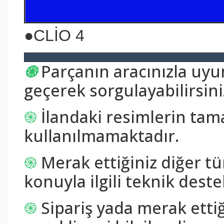
●CLİO 4
֍
Parçanın aracınızla uy
geçerek sorgulayabilirsini
֍
İlandaki resimlerin tam
kullanılmamaktadır.
֍
Merak ettiğiniz diğer tü
konuyla ilgili teknik destek
֍
Sipariş yada merak ettiğ