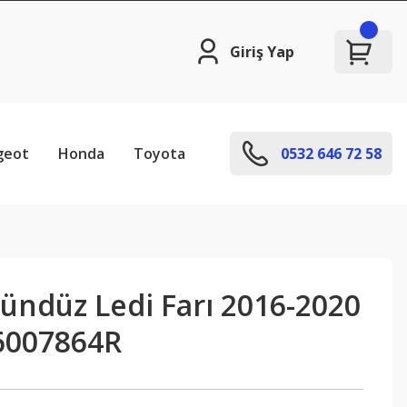
Giriş Yap
geot
Honda
Toyota
0532 646 72 58
Gündüz Ledi Farı 2016-2020
6007864R