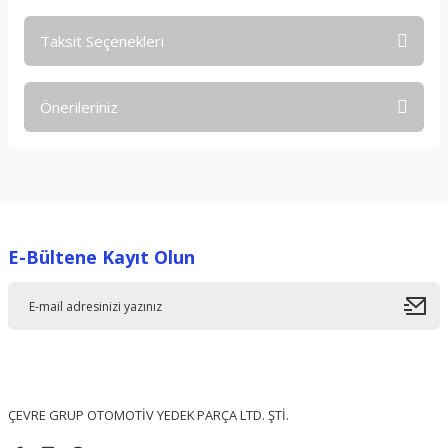
Taksit Seçenekleri
Bu ürüne ilk yorumu siz yapın!
Önerileriniz
Yorum Yaz
Bu ürünün fiyat bilgisi, resim, ürün açıklamalarında ve diğer
konularda yetersiz gördüğünüz noktaları öneri formunu
kullanarak tarafımıza iletebilirsiniz.
Görüş ve önerileriniz için teşekkür ederiz.
E-Bültene Kayıt Olun
Ürün resmi kalitesiz, bozuk veya görüntülenemiyor.
Ürün açıklamasında eksik bilgiler bulunuyor.
Ürün bilgilerinde hatalar bulunuyor.
Ürün fiyatı diğer sitelerden daha pahalı.
Bu ürüne benzer farklı alternatifler olmalı.
ÇEVRE GRUP OTOMOTİV YEDEK PARÇA LTD. ŞTİ.