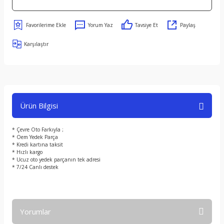
Yorum Yaz
Tavsiye Et
Paylaş
Karşılaştır
Ürün Bilgisi
* Çevre Oto Farkıyla ;
* Oem Yedek Parça
* Kredi kartına taksit
* Hızlı kargo
* Ucuz oto yedek parçanın tek adresi
* 7/24 Canlı destek
Yorumlar