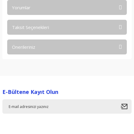
Yorumlar
Taksit Seçenekleri
Bu ürüne ilk yorumu siz yapın!
Önerileriniz
Yorum Yaz
Bu ürünün fiyat bilgisi, resim, ürün açıklamalarında ve diğer
konularda yetersiz gördüğünüz noktaları öneri formunu
kullanarak tarafımıza iletebilirsiniz.
Görüş ve önerileriniz için teşekkür ederiz.
E-Bültene Kayıt Olun
Ürün resmi kalitesiz, bozuk veya görüntülenemiyor.
Ürün açıklamasında eksik bilgiler bulunuyor.
Ürün bilgilerinde hatalar bulunuyor.
Ürün fiyatı diğer sitelerden daha pahalı.
Bu ürüne benzer farklı alternatifler olmalı.