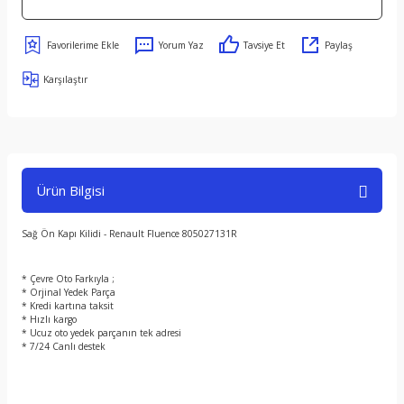
Yorum Yaz
Tavsiye Et
Paylaş
Karşılaştır
Ürün Bilgisi
Sağ Ön Kapı Kilidi - Renault Fluence 805027131R
* Çevre Oto Farkıyla ;
* Orjinal Yedek Parça
* Kredi kartına taksit
* Hızlı kargo
* Ucuz oto yedek parçanın tek adresi
* 7/24 Canlı destek