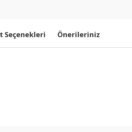
t Seçenekleri
Önerileriniz
arda yetersiz gördüğünüz noktaları öneri formunu kullanarak tarafımıza ilet
Bu ürüne ilk yorumu siz yapın!