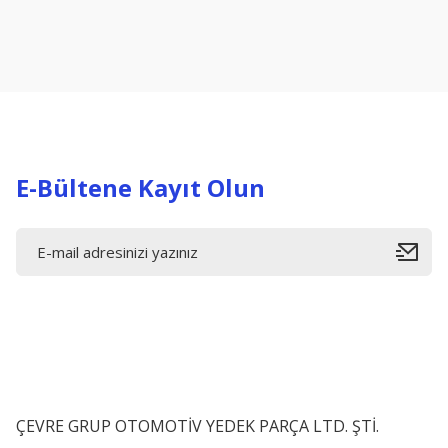
Ürün resmi kalitesiz, bozuk veya görüntülenemiyor.
Ürün açıklamasında eksik bilgiler bulunuyor.
Ürün bilgilerinde hatalar bulunuyor.
Ürün fiyatı diğer sitelerden daha pahalı.
Bu ürüne benzer farklı alternatifler olmalı.
E-Bültene Kayıt Olun
ÇEVRE GRUP OTOMOTİV YEDEK PARÇA LTD. ŞTİ.