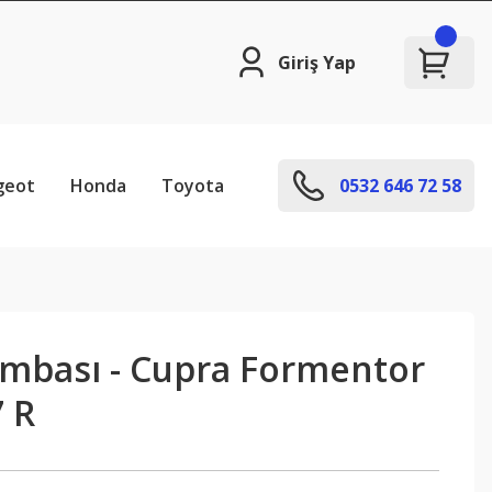
Giriş Yap
geot
Honda
Toyota
0532 646 72 58
ambası - Cupra Formentor
 R