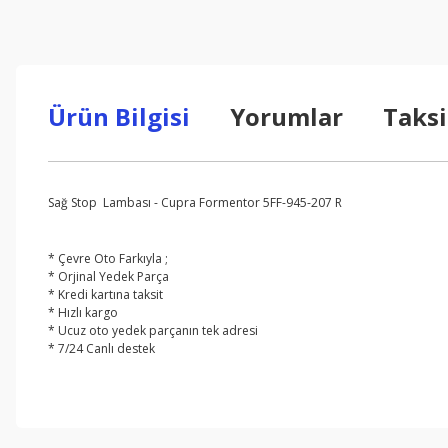
Ürün Bilgisi
Yorumlar
Taksi
Sağ Stop Lambası - Cupra Formentor 5FF-945-207 R
* Çevre Oto Farkıyla ;
* Orjinal Yedek Parça
* Kredi kartına taksit
* Hızlı kargo
* Ucuz oto yedek parçanın tek adresi
* 7/24 Canlı destek
Bu ürünün fiyat bilgisi, resim, ürün açıklamalarında ve diğer konul
Görüş ve önerileriniz için teşekkür ederiz.