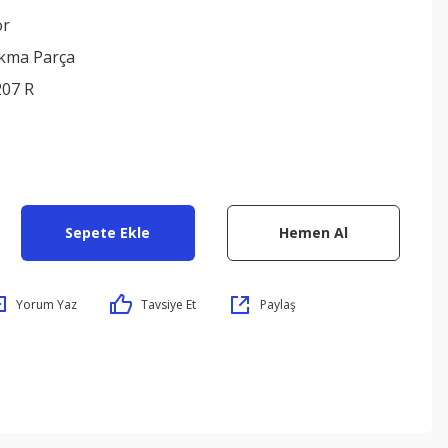
or
ıkma Parça
207 R
Sepete Ekle
Hemen Al
Yorum Yaz
Tavsiye Et
Paylaş