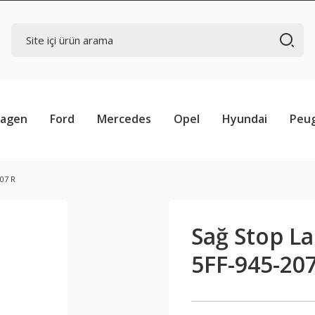
wagen
Ford
Mercedes
Opel
Hyundai
Peu
07 R
Sağ Stop L
5FF-945-207