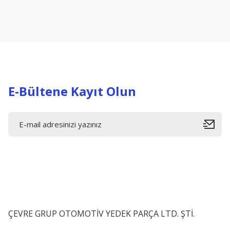
Ürün resmi kalitesiz, bozuk veya görüntülenemiyor.
Ürün açıklamasında eksik bilgiler bulunuyor.
Ürün bilgilerinde hatalar bulunuyor.
Ürün fiyatı diğer sitelerden daha pahalı.
Bu ürüne benzer farklı alternatifler olmalı.
E-Bültene Kayıt Olun
ÇEVRE GRUP OTOMOTİV YEDEK PARÇA LTD. ŞTİ.