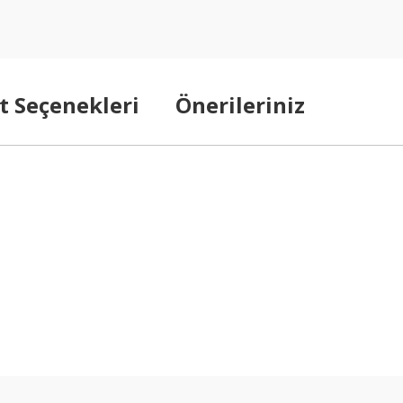
t Seçenekleri
Önerileriniz
arda yetersiz gördüğünüz noktaları öneri formunu kullanarak tarafımıza ilet
Bu ürüne ilk yorumu siz yapın!