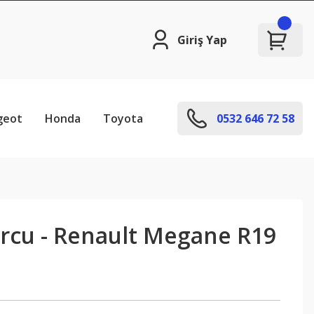
Giriş Yap
geot
Honda
Toyota
0532 646 72 58
urcu - Renault Megane R19