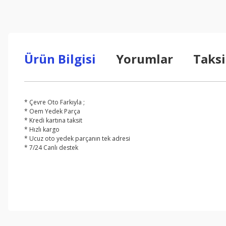
Ürün Bilgisi
Yorumlar
Taksi
* Çevre Oto Farkıyla ;
* Oem Yedek Parça
* Kredi kartına taksit
* Hızlı kargo
* Ucuz oto yedek parçanın tek adresi
* 7/24 Canlı destek
Bu ürünün fiyat bilgisi, resim, ürün açıklamalarında ve diğer konul
Görüş ve önerileriniz için teşekkür ederiz.