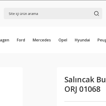
wagen
Ford
Mercedes
Opel
Hyundai
Peu
Salıncak B
ORJ 01068