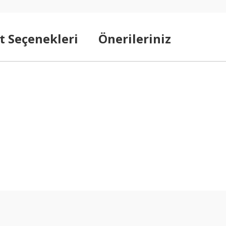
t Seçenekleri
Önerileriniz
arda yetersiz gördüğünüz noktaları öneri formunu kullanarak tarafımıza ilet
Bu ürüne ilk yorumu siz yapın!