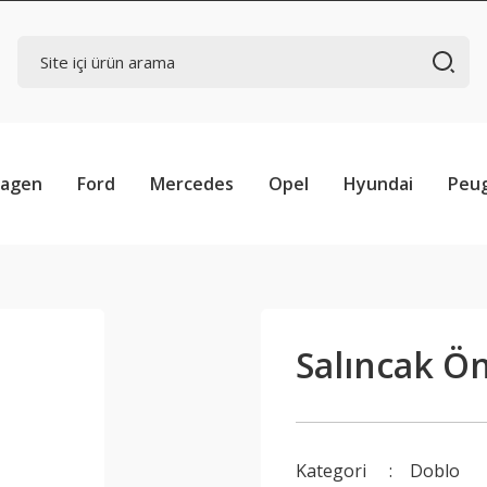
wagen
Ford
Mercedes
Opel
Hyundai
Peu
Salıncak Ön 
Kategori
Doblo