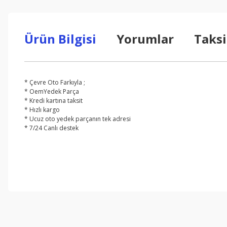
Ürün Bilgisi
Yorumlar
Taksi
* Çevre Oto Farkıyla ;
* OemYedek Parça
* Kredi kartına taksit
* Hızlı kargo
* Ucuz oto yedek parçanın tek adresi
* 7/24 Canlı destek
Bu ürünün fiyat bilgisi, resim, ürün açıklamalarında ve diğer konul
Görüş ve önerileriniz için teşekkür ederiz.
Ürün resmi kalitesiz, bozuk veya görüntülenemiyor.