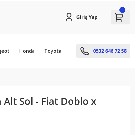
Giriş Yap
geot
Honda
Toyota
0532 646 72 58
Alt Sol - Fiat Doblo x