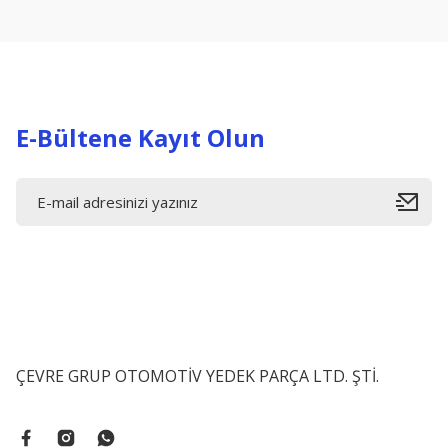
Ürün açıklamasında eksik bilgiler bulunuyor.
Ürün bilgilerinde hatalar bulunuyor.
Ürün fiyatı diğer sitelerden daha pahalı.
Bu ürüne benzer farklı alternatifler olmalı.
E-Bültene Kayıt Olun
ÇEVRE GRUP OTOMOTİV YEDEK PARÇA LTD. ŞTİ.