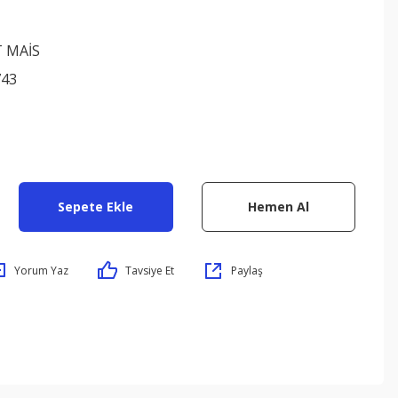
 MAİS
743
Sepete Ekle
Hemen Al
Yorum Yaz
Tavsiye Et
Paylaş