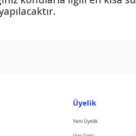
yapılacaktır.
arda yetersiz gördüğünüz noktaları öneri formunu kullanarak tarafımıza ilet
Bu ürüne ilk yorumu siz yapın!
Yorum Yaz
Üyelik
Yeni Üyelik
Gönder
Üye Girişi