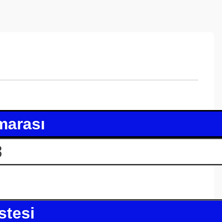
marası
3
stesi