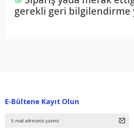
gerekli geri bilgilendirme 
Bu ürünün fiyat bilgisi, resim, ürün açıklamalarında ve diğer konul
Görüş ve önerileriniz için teşekkür ederiz.
Ürün resmi kalitesiz, bozuk veya görüntülenemiyor.
Ürün açıklamasında eksik bilgiler bulunuyor.
Ürün bilgilerinde hatalar bulunuyor.
Ürün fiyatı diğer sitelerden daha pahalı.
Bu ürüne benzer farklı alternatifler olmalı.
E-Bültene Kayıt Olun