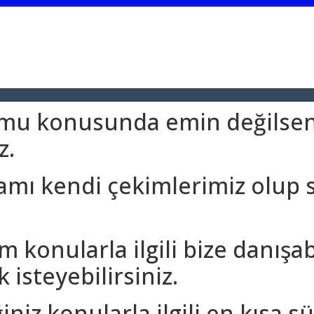
umu konusunda emin değilseni
z.
amı kendi çekimlerimiz olup 
m konularla ilgili bize danışa
 isteyebilirsiniz.
iniz konularla ilgili en kısa 