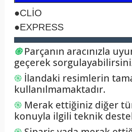
●
CLİO
●
EXPRESS
֍
Parçanın aracınızla uy
geçerek sorgulayabilirsini
֍
İlandaki resimlerin tam
kullanılmamaktadır.
֍
Merak ettiğiniz diğer tü
konuyla ilgili teknik destek
֍
Sipariş yada merak ettiğ