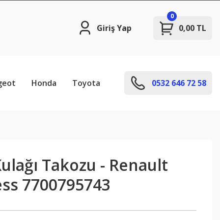
0
Giriş Yap
0,00 TL
geot
Honda
Toyota
0532 646 72 58
ulağı Takozu - Renault
ress 7700795743