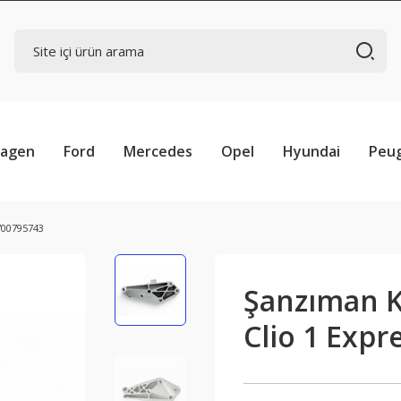
wagen
Ford
Mercedes
Opel
Hyundai
Peu
700795743
Şanzıman K
Clio 1 Exp