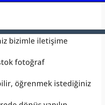
z bizimle iletişime
stok fotoğraf
bilir, öğrenmek istediğiniz
sürede dönüş yapılıp