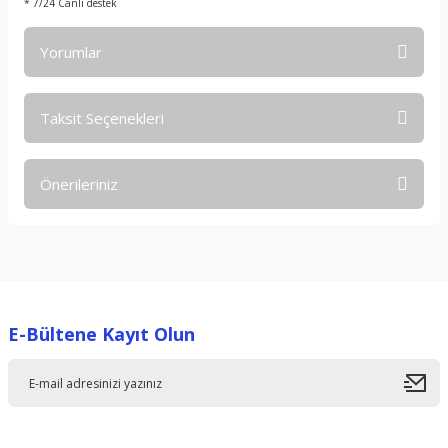
* 7/24 Canlı destek
Yorumlar
Taksit Seçenekleri
Bu ürüne ilk yorumu siz yapın!
Önerileriniz
Yorum Yaz
Bu ürünün fiyat bilgisi, resim, ürün açıklamalarında ve diğer
konularda yetersiz gördüğünüz noktaları öneri formunu
kullanarak tarafımıza iletebilirsiniz.
Görüş ve önerileriniz için teşekkür ederiz.
E-Bültene Kayıt Olun
Ürün resmi kalitesiz, bozuk veya görüntülenemiyor.
Ürün açıklamasında eksik bilgiler bulunuyor.
Ürün bilgilerinde hatalar bulunuyor.
Ürün fiyatı diğer sitelerden daha pahalı.