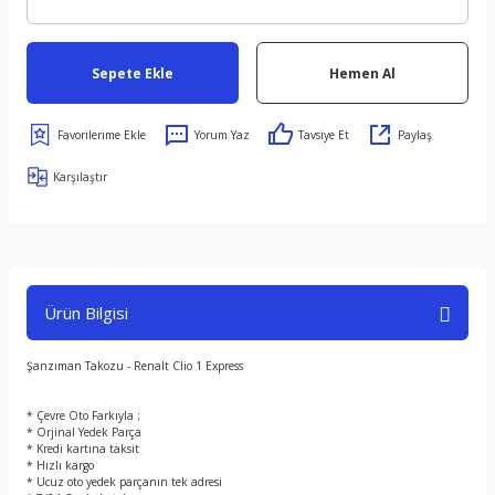
Sepete Ekle
Hemen Al
Yorum Yaz
Tavsiye Et
Paylaş
Karşılaştır
Ürün Bilgisi
Şanzıman Takozu - Renalt Clio 1 Express
* Çevre Oto Farkıyla ;
* Orjinal Yedek Parça
* Kredi kartına taksit
* Hızlı kargo
* Ucuz oto yedek parçanın tek adresi