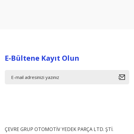
Ürün resmi kalitesiz, bozuk veya görüntülenemiyor.
Ürün açıklamasında eksik bilgiler bulunuyor.
Ürün bilgilerinde hatalar bulunuyor.
Ürün fiyatı diğer sitelerden daha pahalı.
Bu ürüne benzer farklı alternatifler olmalı.
E-Bültene Kayıt Olun
ÇEVRE GRUP OTOMOTİV YEDEK PARÇA LTD. ŞTİ.