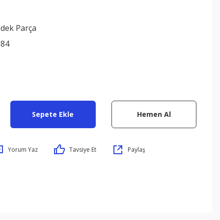
edek Parça
084
Sepete Ekle
Hemen Al
Yorum Yaz
Tavsiye Et
Paylaş