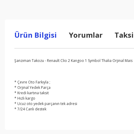
Ürün Bilgisi
Yorumlar
Taksi
Şanzıman Takozu - Renault Clio 2 Kangoo 1 Symbol Thalia Orjinal Mais
* Çevre Oto Farkıyla ;
* Orjinal Yedek Parça
* Kredi kartına taksit
* Hızlı kargo
* Ucuz oto yedek parçanın tek adresi
* 7/24 Canlı destek
Bu ürünün fiyat bilgisi, resim, ürün açıklamalarında ve diğer konul
Görüş ve önerileriniz için teşekkür ederiz.