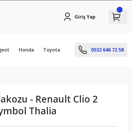
Giriş Yap
geot
Honda
Toyota
0532 646 72 58
kozu - Renault Clio 2
ymbol Thalia