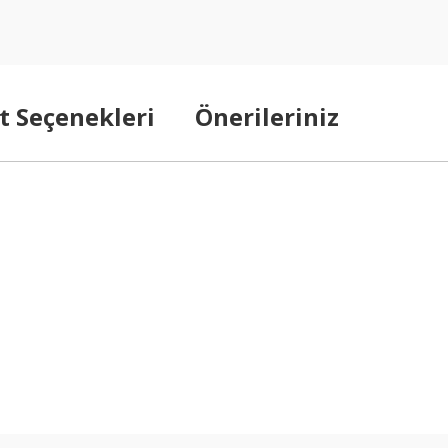
t Seçenekleri
Önerileriniz
arda yetersiz gördüğünüz noktaları öneri formunu kullanarak tarafımıza ilet
Bu ürüne ilk yorumu siz yapın!