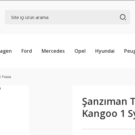
wagen
Ford
Mercedes
Opel
Hyundai
Peu
 Thalia
Şanzıman Ta
Kangoo 1 S