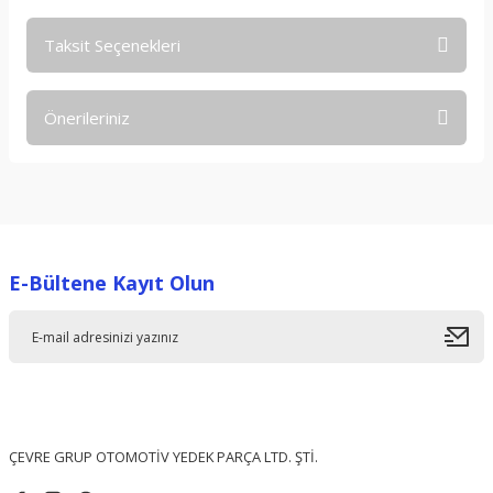
Taksit Seçenekleri
Bu ürüne ilk yorumu siz yapın!
Önerileriniz
Yorum Yaz
Bu ürünün fiyat bilgisi, resim, ürün açıklamalarında ve diğer
konularda yetersiz gördüğünüz noktaları öneri formunu
kullanarak tarafımıza iletebilirsiniz.
Görüş ve önerileriniz için teşekkür ederiz.
E-Bültene Kayıt Olun
Ürün resmi kalitesiz, bozuk veya görüntülenemiyor.
Ürün açıklamasında eksik bilgiler bulunuyor.
Ürün bilgilerinde hatalar bulunuyor.
Ürün fiyatı diğer sitelerden daha pahalı.
Bu ürüne benzer farklı alternatifler olmalı.
ÇEVRE GRUP OTOMOTİV YEDEK PARÇA LTD. ŞTİ.