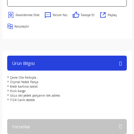
Yorum Yaz
Tavsiye Et
Paylaş
Karşılaştır
Ürün Bilgisi
* Çevre Oto Farkıyla ;
* Orjinal Yedek Parça
* Kredi kartına taksit
* Hızlı kargo
* Ucuz oto yedek parçanın tek adresi
* 7/24 Canlı destek
Yorumlar