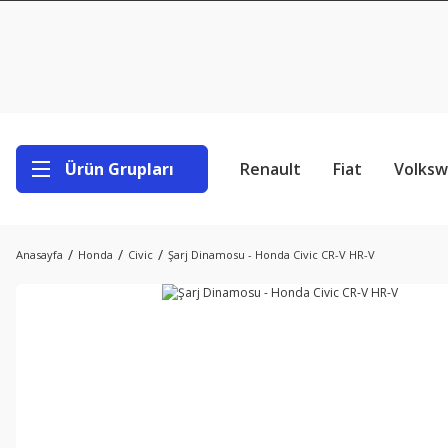
Ürün Grupları
Renault
Fiat
Volks
Anasayfa
Honda
Civic
Şarj Dinamosu - Honda Civic CR-V HR-V