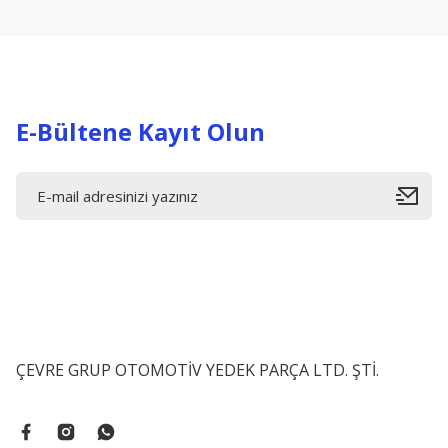
Ürün açıklamasında eksik bilgiler bulunuyor.
Ürün bilgilerinde hatalar bulunuyor.
Ürün fiyatı diğer sitelerden daha pahalı.
Bu ürüne benzer farklı alternatifler olmalı.
E-Bültene Kayıt Olun
ÇEVRE GRUP OTOMOTİV YEDEK PARÇA LTD. ŞTİ.