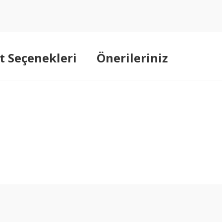
t Seçenekleri
Önerileriniz
arda yetersiz gördüğünüz noktaları öneri formunu kullanarak tarafımıza ilet
Bu ürüne ilk yorumu siz yapın!
Yorum Yaz