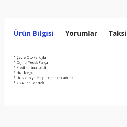
Ürün Bilgisi
Yorumlar
Taksi
* Çevre Oto Farkıyla ;
* Orjinal Yedek Parça
* Kredi kartına taksit
* Hızlı kargo
* Ucuz oto yedek parçanın tek adresi
* 7/24 Canlı destek
Bu ürünün fiyat bilgisi, resim, ürün açıklamalarında ve diğer konul
Görüş ve önerileriniz için teşekkür ederiz.
Ürün resmi kalitesiz, bozuk veya görüntülenemiyor.