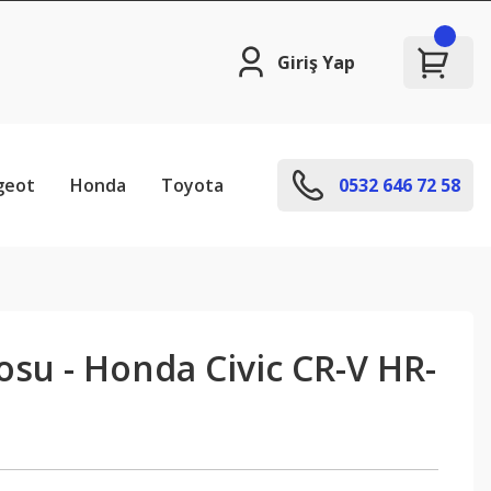
Giriş Yap
geot
Honda
Toyota
0532 646 72 58
su - Honda Civic CR-V HR-