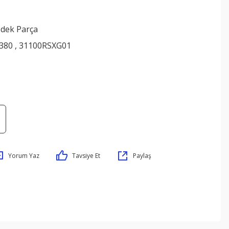
edek Parça
380 , 31100RSXG01
Yorum Yaz
Tavsiye Et
Paylaş