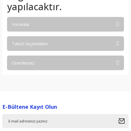
yapılacaktır.
Yorumlar
Taksit Seçenekleri
Bu ürüne ilk yorumu siz yapın!
Önerileriniz
Yorum Yaz
Bu ürünün fiyat bilgisi, resim, ürün açıklamalarında ve diğer
konularda yetersiz gördüğünüz noktaları öneri formunu
kullanarak tarafımıza iletebilirsiniz.
Görüş ve önerileriniz için teşekkür ederiz.
E-Bültene Kayıt Olun
Ürün resmi kalitesiz, bozuk veya görüntülenemiyor.
Ürün açıklamasında eksik bilgiler bulunuyor.
Ürün bilgilerinde hatalar bulunuyor.