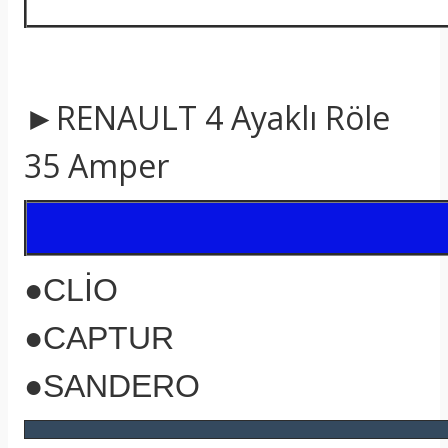
►RENAULT
4 Ayaklı Röle
35 Amper
●CLİO
●CAPTUR
●SANDERO