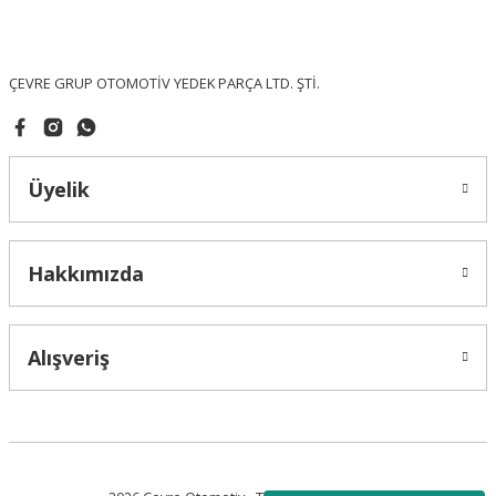
Ürün fiyatı diğer sitelerden daha pahalı.
Bu ürüne benzer farklı alternatifler olmalı.
ÇEVRE GRUP OTOMOTİV YEDEK PARÇA LTD. ŞTİ.
Üyelik
Gönder
Hakkımızda
Alışveriş