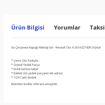
Ürün Bilgisi
Yorumlar
Taksi
Sis Çerçevesi Kapağı Nikelajı Sol - Renault Clio 4 261A32742R Orjinal
* Çevre Oto Farkıyla ;
* Orjinal Yedek Parça
* Kredi kartına taksit
* Kaliteli oto yedek parçanın tek adresi
* 7/24 Canlı destek
Belirtilen kodlar referans amaçlıdır.
Bu ürünün fiyat bilgisi, resim, ürün açıklamalarında ve diğer konul
Görüş ve önerileriniz için teşekkür ederiz.