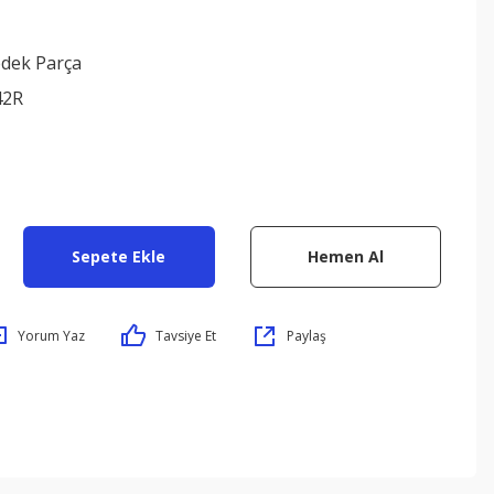
edek Parça
42R
Sepete Ekle
Hemen Al
Yorum Yaz
Tavsiye Et
Paylaş