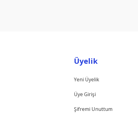
Bu ürüne ilk yorumu siz yapın!
Yorum Yaz
Üyelik
Yeni Üyelik
Gönder
Üye Girişi
Şifremi Unuttum