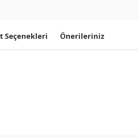
t Seçenekleri
Önerileriniz
arda yetersiz gördüğünüz noktaları öneri formunu kullanarak tarafımıza ilet