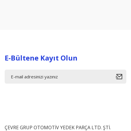
Ürün resmi kalitesiz, bozuk veya görüntülenemiyor.
Ürün açıklamasında eksik bilgiler bulunuyor.
Ürün bilgilerinde hatalar bulunuyor.
Ürün fiyatı diğer sitelerden daha pahalı.
Bu ürüne benzer farklı alternatifler olmalı.
E-Bültene Kayıt Olun
ÇEVRE GRUP OTOMOTİV YEDEK PARÇA LTD. ŞTİ.