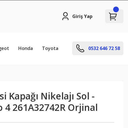
Giriş Yap
geot
Honda
Toyota
0532 646 72 58
i Kapağı Nikelajı Sol -
o 4 261A32742R Orjinal