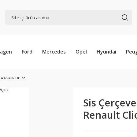
wagen
Ford
Mercedes
Opel
Hyundai
Peu
61A32742R Orjinal
Sis Çerçeves
Renault Cli