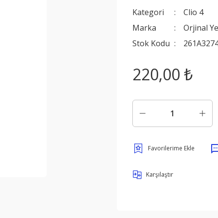
Kategori
Clio 4
Marka
Orjinal Y
Stok Kodu
261A327
220,00 ₺
Karşılaştır