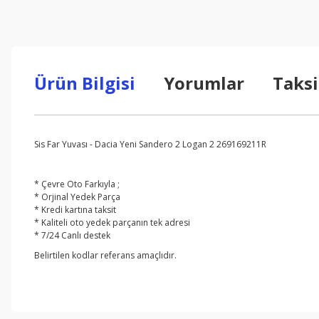
Ürün Bilgisi
Yorumlar
Taksi
Sis Far Yuvası - Dacia Yeni Sandero 2 Logan 2 269169211R
* Çevre Oto Farkıyla ;
* Orjinal Yedek Parça
* Kredi kartına taksit
* Kaliteli oto yedek parçanın tek adresi
* 7/24 Canlı destek
Belirtilen kodlar referans amaçlıdır.
Bu ürünün fiyat bilgisi, resim, ürün açıklamalarında ve diğer konul
Görüş ve önerileriniz için teşekkür ederiz.