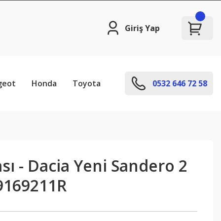
Giriş Yap
geot
Honda
Toyota
0532 646 72 58
ası - Dacia Yeni Sandero 2
9169211R