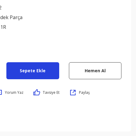
2
edek Parça
11R
Sepete Ekle
Hemen Al
Yorum Yaz
Tavsiye Et
Paylaş