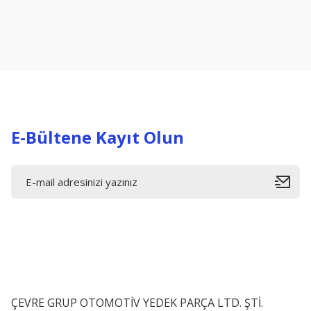
Ürün resmi kalitesiz, bozuk veya görüntülenemiyor.
Ürün açıklamasında eksik bilgiler bulunuyor.
Ürün bilgilerinde hatalar bulunuyor.
Ürün fiyatı diğer sitelerden daha pahalı.
Bu ürüne benzer farklı alternatifler olmalı.
E-Bültene Kayıt Olun
ÇEVRE GRUP OTOMOTİV YEDEK PARÇA LTD. ŞTİ.