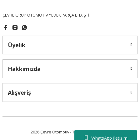
Bu ürüne benzer farklı alternatifler olmalı.
ÇEVRE GRUP OTOMOTİV YEDEK PARÇA LTD. ŞTİ.
Üyelik
Gönder
Hakkımızda
Alışveriş
2026 Çevre Otomotiv - Tüm Hakları Saklıdır.
WhatsApp İletişim