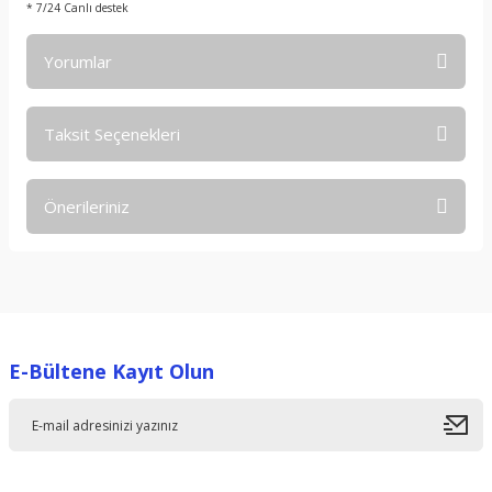
* 7/24 Canlı destek
Yorumlar
Taksit Seçenekleri
Bu ürüne ilk yorumu siz yapın!
Önerileriniz
Yorum Yaz
Bu ürünün fiyat bilgisi, resim, ürün açıklamalarında ve diğer
konularda yetersiz gördüğünüz noktaları öneri formunu
kullanarak tarafımıza iletebilirsiniz.
Görüş ve önerileriniz için teşekkür ederiz.
E-Bültene Kayıt Olun
Ürün resmi kalitesiz, bozuk veya görüntülenemiyor.
Ürün açıklamasında eksik bilgiler bulunuyor.
Ürün bilgilerinde hatalar bulunuyor.
Ürün fiyatı diğer sitelerden daha pahalı.