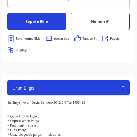
Sepete Ekle
Hemen Al
Yorum Yaz
Tavsiye Et
Paylaş
Karşılaştır
Ürün Bilgisi
Sis Sinyal Kolu - Dacia Sandero 2012 0.9 Tce 1493435
* Çevre Oto Farkıyla ;
* Orjinal Yedek Parça
* Kredi kartına taksit
* Hızlı kargo
* Ucuz oto yedek parçanın tek adresi