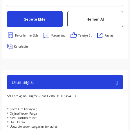
Sepete Ekle
Hemen Al
Yorum Yaz
Tavsiye Et
Paylaş
Karşılaştır
Ürün Bilgisi
Sol Cam Açma Düğme - Ford Fiesta H1BT 14540 BC
* Çevre Oto Farkıyla ;
* Orjinal Yedek Parça
* Kredi kartına taksit
* Hızlı kargo
* Ucuz oto yedek parçanın tek adresi