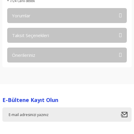
* 7/24 Canlı destek
Yorumlar
Taksit Seçenekleri
Bu ürüne ilk yorumu siz yapın!
Önerileriniz
Yorum Yaz
Bu ürünün fiyat bilgisi, resim, ürün açıklamalarında ve diğer
konularda yetersiz gördüğünüz noktaları öneri formunu
kullanarak tarafımıza iletebilirsiniz.
Görüş ve önerileriniz için teşekkür ederiz.
E-Bültene Kayıt Olun
Ürün resmi kalitesiz, bozuk veya görüntülenemiyor.
Ürün açıklamasında eksik bilgiler bulunuyor.
Ürün bilgilerinde hatalar bulunuyor.
Ürün fiyatı diğer sitelerden daha pahalı.