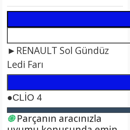
t
►RENAULT Sol Gündüz
Ledi Farı
●CLİO 4
֍
Parçanın aracınızla
uyumu konusunda emin