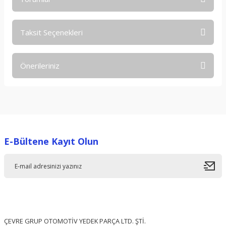
Taksit Seçenekleri
Bu ürüne ilk yorumu siz yapın!
Önerileriniz
Yorum Yaz
Bu ürünün fiyat bilgisi, resim, ürün açıklamalarında ve diğer
konularda yetersiz gördüğünüz noktaları öneri formunu
kullanarak tarafımıza iletebilirsiniz.
Görüş ve önerileriniz için teşekkür ederiz.
E-Bültene Kayıt Olun
Ürün resmi kalitesiz, bozuk veya görüntülenemiyor.
Ürün açıklamasında eksik bilgiler bulunuyor.
Ürün bilgilerinde hatalar bulunuyor.
Ürün fiyatı diğer sitelerden daha pahalı.
Bu ürüne benzer farklı alternatifler olmalı.
ÇEVRE GRUP OTOMOTİV YEDEK PARÇA LTD. ŞTİ.