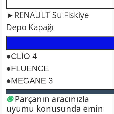
►RENAULT Su Fiskiye
Depo Kapağı
●CLİO 4
●FLUENCE
●MEGANE 3
֍
Parçanın aracınızla
uyumu konusunda emin