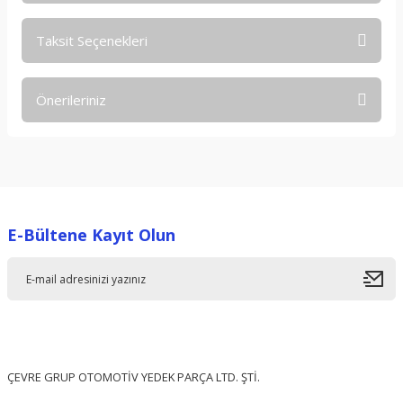
Taksit Seçenekleri
Bu ürüne ilk yorumu siz yapın!
Önerileriniz
Yorum Yaz
Bu ürünün fiyat bilgisi, resim, ürün açıklamalarında ve diğer
konularda yetersiz gördüğünüz noktaları öneri formunu
kullanarak tarafımıza iletebilirsiniz.
Görüş ve önerileriniz için teşekkür ederiz.
E-Bültene Kayıt Olun
Ürün resmi kalitesiz, bozuk veya görüntülenemiyor.
Ürün açıklamasında eksik bilgiler bulunuyor.
Ürün bilgilerinde hatalar bulunuyor.
Ürün fiyatı diğer sitelerden daha pahalı.
Bu ürüne benzer farklı alternatifler olmalı.
ÇEVRE GRUP OTOMOTİV YEDEK PARÇA LTD. ŞTİ.