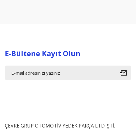
Ürün resmi kalitesiz, bozuk veya görüntülenemiyor.
Ürün açıklamasında eksik bilgiler bulunuyor.
Ürün bilgilerinde hatalar bulunuyor.
Ürün fiyatı diğer sitelerden daha pahalı.
Bu ürüne benzer farklı alternatifler olmalı.
E-Bültene Kayıt Olun
ÇEVRE GRUP OTOMOTİV YEDEK PARÇA LTD. ŞTİ.