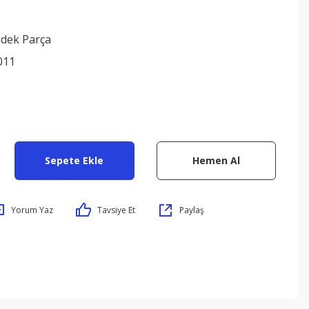
edek Parça
011
Sepete Ekle
Hemen Al
Yorum Yaz
Tavsiye Et
Paylaş