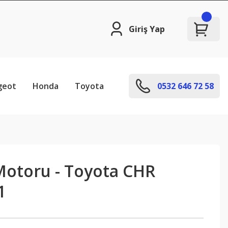
Giriş Yap
geot
Honda
Toyota
0532 646 72 58
 Motoru - Toyota CHR
1