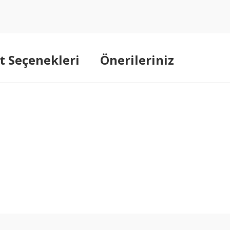
t Seçenekleri
Önerileriniz
arda yetersiz gördüğünüz noktaları öneri formunu kullanarak tarafımıza ilet
Bu ürüne ilk yorumu siz yapın!