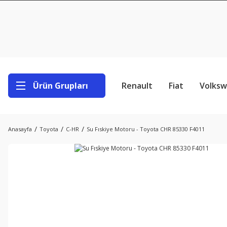
Ürün Grupları
Renault
Fiat
Volks
Anasayfa
Toyota
C-HR
Su Fıskiye Motoru - Toyota CHR 85330 F4011