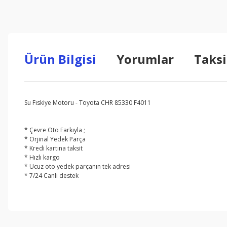
Ürün Bilgisi
Yorumlar
Taksi
Su Fıskiye Motoru - Toyota CHR 85330 F4011
* Çevre Oto Farkıyla ;
* Orjinal Yedek Parça
* Kredi kartına taksit
* Hızlı kargo
* Ucuz oto yedek parçanın tek adresi
* 7/24 Canlı destek
Bu ürünün fiyat bilgisi, resim, ürün açıklamalarında ve diğer konul
Görüş ve önerileriniz için teşekkür ederiz.