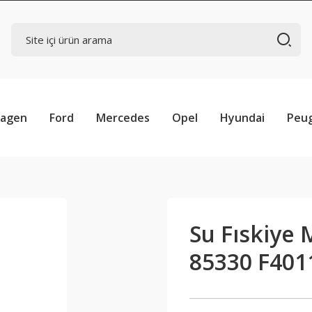
wagen
Ford
Mercedes
Opel
Hyundai
Peu
Su Fıskiye
85330 F401