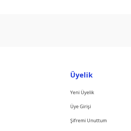
arda yetersiz gördüğünüz noktaları öneri formunu kullanarak tarafımıza ilet
Bu ürüne ilk yorumu siz yapın!
Yorum Yaz
Üyelik
Yeni Üyelik
Gönder
Üye Girişi
Şifremi Unuttum