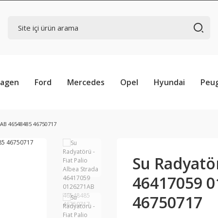
wagen
Ford
Mercedes
Opel
Hyundai
Peu
71AB 46548485 46750717
Su Radyatör
46417059 0
46750717