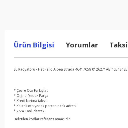
Ürün Bilgisi
Yorumlar
Taksi
Su Radyatörü - Fiat Palio Albea Strada 46417059 0126271AB 4654848
* Çevre Oto Farkıyla ;
* Orjinal Yedek Parça
* Kredi kartına taksit
* Kaliteli oto yedek parçanın tek adresi
* 7/24 Canlı destek
Belirtilen kodlar referans amaçlıdır.