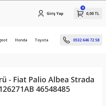
0
Giriş Yap
0,00 TL
geot
Honda
Toyota
0532 646 72 58
ü - Fiat Palio Albea Strada
126271AB 46548485