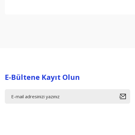
Bu ürünün fiyat bilgisi, resim, ürün açıklamalarında ve diğer konul
Görüş ve önerileriniz için teşekkür ederiz.
Ürün resmi kalitesiz, bozuk veya görüntülenemiyor.
Ürün açıklamasında eksik bilgiler bulunuyor.
Ürün bilgilerinde hatalar bulunuyor.
Ürün fiyatı diğer sitelerden daha pahalı.
Bu ürüne benzer farklı alternatifler olmalı.
E-Bültene Kayıt Olun