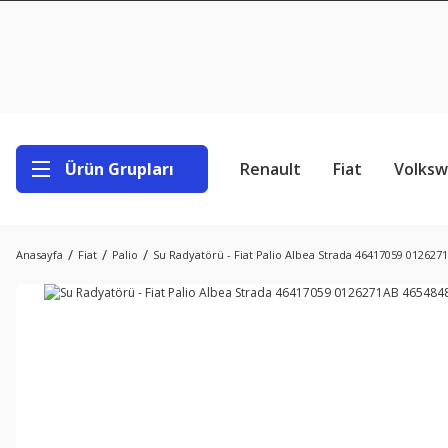
Ürün Grupları
Renault
Fiat
Volks
Anasayfa
Fiat
Palio
Su Radyatörü - Fiat Palio Albea Strada 46417059 01262