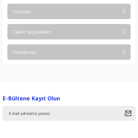
Yorumlar
Taksit Seçenekleri
Bu ürüne ilk yorumu siz yapın!
Önerileriniz
Yorum Yaz
Bu ürünün fiyat bilgisi, resim, ürün açıklamalarında ve diğer
konularda yetersiz gördüğünüz noktaları öneri formunu
kullanarak tarafımıza iletebilirsiniz.
Görüş ve önerileriniz için teşekkür ederiz.
E-Bültene Kayıt Olun
Ürün resmi kalitesiz, bozuk veya görüntülenemiyor.
Ürün açıklamasında eksik bilgiler bulunuyor.
Ürün bilgilerinde hatalar bulunuyor.
Ürün fiyatı diğer sitelerden daha pahalı.
Bu ürüne benzer farklı alternatifler olmalı.