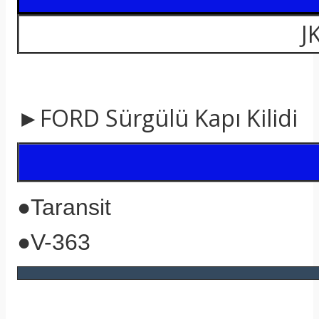
JK
►FORD Sürgülü Kapı Kilidi
●Taransit
●V-363