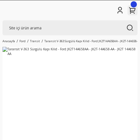
Anasayfa
Ford
Transit
Taransit V-363 Sürgülü Kapı Kilid - Ford JK2T14A658AA - JK2T-14A658-A