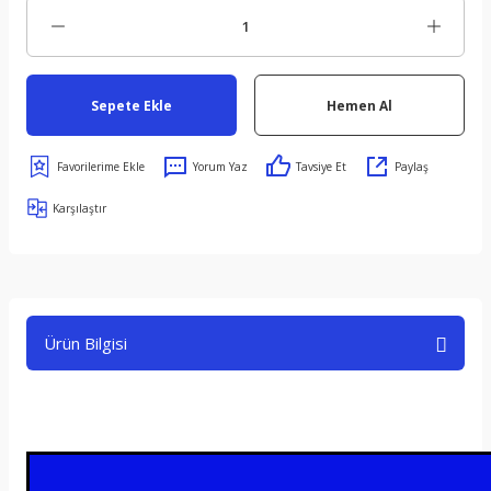
Sepete Ekle
Hemen Al
Yorum Yaz
Tavsiye Et
Paylaş
Karşılaştır
Ürün Bilgisi