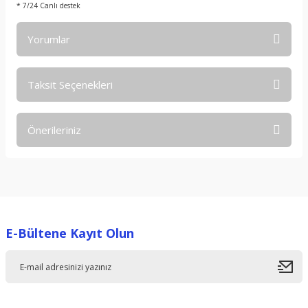
* 7/24 Canlı destek
Yorumlar
Taksit Seçenekleri
Bu ürüne ilk yorumu siz yapın!
Önerileriniz
Yorum Yaz
Bu ürünün fiyat bilgisi, resim, ürün açıklamalarında ve diğer
konularda yetersiz gördüğünüz noktaları öneri formunu
kullanarak tarafımıza iletebilirsiniz.
Görüş ve önerileriniz için teşekkür ederiz.
E-Bültene Kayıt Olun
Ürün resmi kalitesiz, bozuk veya görüntülenemiyor.
Ürün açıklamasında eksik bilgiler bulunuyor.
Ürün bilgilerinde hatalar bulunuyor.
Ürün fiyatı diğer sitelerden daha pahalı.