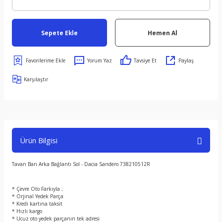
Sepete Ekle
Hemen Al
Yorum Yaz
Tavsiye Et
Paylaş
Karşılaştır
Ürün Bilgisi
Tavan Barı Arka Bağlantı Sol - Dacia Sandero 738210512R
* Çevre Oto Farkıyla ;
* Orjinal Yedek Parça
* Kredi kartına taksit
* Hızlı kargo
* Ucuz oto yedek parçanın tek adresi