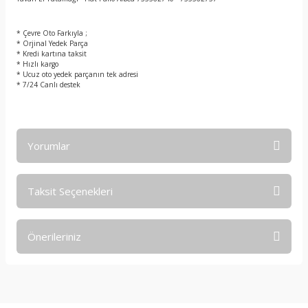
t
* Çevre Oto Farkıyla ;
* Orjinal Yedek Parça
* Kredi kartına taksit
* Hızlı kargo
* Ucuz oto yedek parçanın tek adresi
* 7/24 Canlı destek
Yorumlar
Taksit Seçenekleri
Bu ürüne ilk yorumu siz yapın!
Önerileriniz
Yorum Yaz
Bu ürünün fiyat bilgisi, resim, ürün açıklamalarında ve diğer
konularda yetersiz gördüğünüz noktaları öneri formunu
kullanarak tarafımıza iletebilirsiniz.