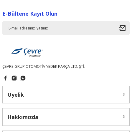
Görüş ve önerileriniz için teşekkür ederiz.
E-Bültene Kayıt Olun
Ürün resmi kalitesiz, bozuk veya görüntülenemiyor.
Ürün açıklamasında eksik bilgiler bulunuyor.
Ürün bilgilerinde hatalar bulunuyor.
Ürün fiyatı diğer sitelerden daha pahalı.
Bu ürüne benzer farklı alternatifler olmalı.
ÇEVRE GRUP OTOMOTİV YEDEK PARÇA LTD. ŞTİ.
Gönder
Üyelik
Hakkımızda