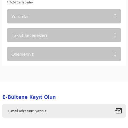
* 7/24 Canlı destek
Yorumlar
Taksit Seçenekleri
Bu ürüne ilk yorumu siz yapın!
Önerileriniz
Yorum Yaz
Bu ürünün fiyat bilgisi, resim, ürün açıklamalarında ve diğer
konularda yetersiz gördüğünüz noktaları öneri formunu
kullanarak tarafımıza iletebilirsiniz.
Görüş ve önerileriniz için teşekkür ederiz.
E-Bültene Kayıt Olun
Ürün resmi kalitesiz, bozuk veya görüntülenemiyor.
Ürün açıklamasında eksik bilgiler bulunuyor.
Ürün bilgilerinde hatalar bulunuyor.
Ürün fiyatı diğer sitelerden daha pahalı.