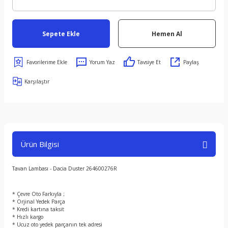
Sepete Ekle
Hemen Al
Yorum Yaz
Tavsiye Et
Paylaş
Karşılaştır
Ürün Bilgisi
Tavan Lambası - Dacia Duster 264600276R
* Çevre Oto Farkıyla ;
* Orjinal Yedek Parça
* Kredi kartına taksit
* Hızlı kargo
* Ucuz oto yedek parçanın tek adresi