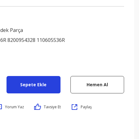
edek Parça
6R 8200954328 110605536R
Sepete Ekle
Hemen Al
Yorum Yaz
Tavsiye Et
Paylaş