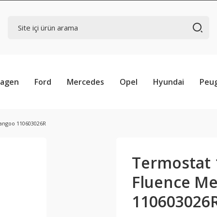
wagen
Ford
Mercedes
Opel
Hyundai
Peu
Kangoo 110603026R
Termostat 1
Fluence M
110603026