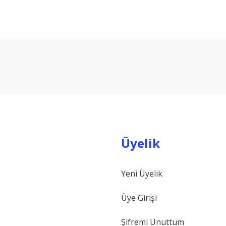
arda yetersiz gördüğünüz noktaları öneri formunu kullanarak tarafımıza ilet
Bu ürüne ilk yorumu siz yapın!
Yorum Yaz
Üyelik
Yeni Üyelik
Gönder
Üye Girişi
Şifremi Unuttum