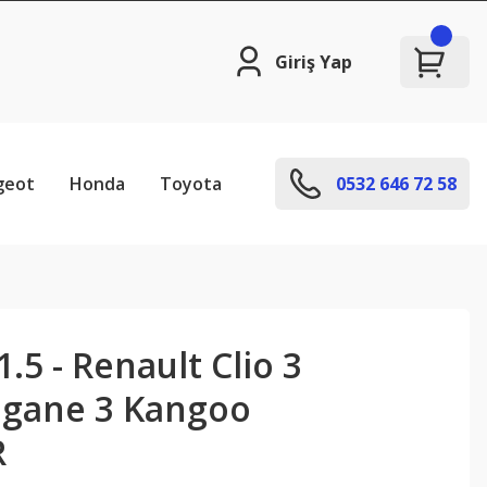
Giriş Yap
geot
Honda
Toyota
0532 646 72 58
.5 - Renault Clio 3
egane 3 Kangoo
R