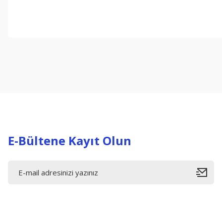
Bu ürünün fiyat bilgisi, resim, ürün açıklamalarında ve diğer konul
Görüş ve önerileriniz için teşekkür ederiz.
Ürün resmi kalitesiz, bozuk veya görüntülenemiyor.
Ürün açıklamasında eksik bilgiler bulunuyor.
Ürün bilgilerinde hatalar bulunuyor.
Ürün fiyatı diğer sitelerden daha pahalı.
Bu ürüne benzer farklı alternatifler olmalı.
E-Bültene Kayıt Olun