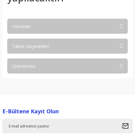
Yorumlar
Taksit Seçenekleri
Bu ürüne ilk yorumu siz yapın!
Önerileriniz
Yorum Yaz
Bu ürünün fiyat bilgisi, resim, ürün açıklamalarında ve diğer
konularda yetersiz gördüğünüz noktaları öneri formunu
kullanarak tarafımıza iletebilirsiniz.
Görüş ve önerileriniz için teşekkür ederiz.
E-Bültene Kayıt Olun
Ürün resmi kalitesiz, bozuk veya görüntülenemiyor.
Ürün açıklamasında eksik bilgiler bulunuyor.
Ürün bilgilerinde hatalar bulunuyor.