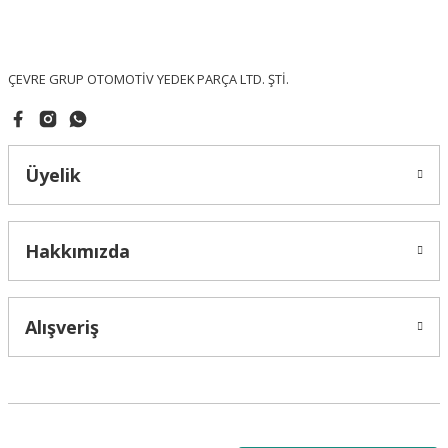
Ürün fiyatı diğer sitelerden daha pahalı.
Bu ürüne benzer farklı alternatifler olmalı.
ÇEVRE GRUP OTOMOTİV YEDEK PARÇA LTD. ŞTİ.
Üyelik
Gönder
Hakkımızda
Alışveriş