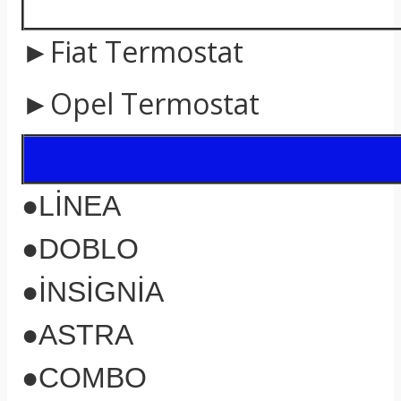
►Fiat Termostat
►Opel Termostat
●LİNEA
●DOBLO
●İNSİGNİA
●ASTRA
●COMBO