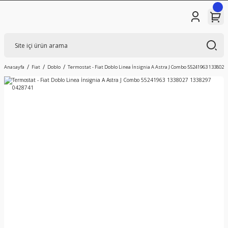
Anasayfa
Fiat
Doblo
Termostat - Fiat Doblo Linea İnsignia A Astra J Combo 55241963 1338027