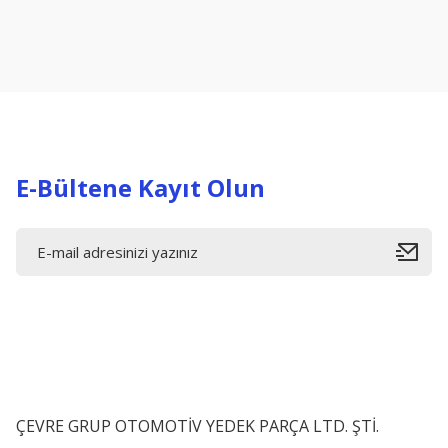
Ürün resmi kalitesiz, bozuk veya görüntülenemiyor.
Ürün açıklamasında eksik bilgiler bulunuyor.
Ürün bilgilerinde hatalar bulunuyor.
Ürün fiyatı diğer sitelerden daha pahalı.
Bu ürüne benzer farklı alternatifler olmalı.
E-Bültene Kayıt Olun
ÇEVRE GRUP OTOMOTİV YEDEK PARÇA LTD. ŞTİ.