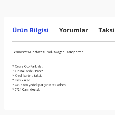
Ürün Bilgisi
Yorumlar
Taksi
Termostat Muhafazası - Volkswagen Transporter
* Çevre Oto Farkıyla ;
* Orjinal Yedek Parça
* Kredi kartına taksit
* Hızlı kargo
* Ucuz oto yedek parçanın tek adresi
* 7/24 Canlı destek
Bu ürünün fiyat bilgisi, resim, ürün açıklamalarında ve diğer konul
Görüş ve önerileriniz için teşekkür ederiz.