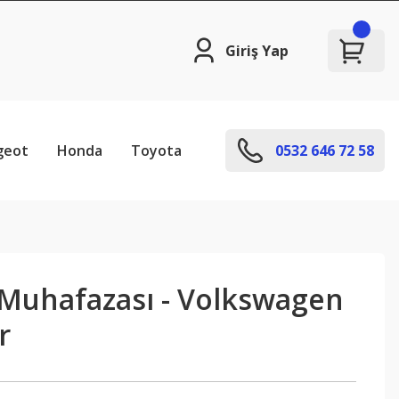
Giriş Yap
geot
Honda
Toyota
0532 646 72 58
Muhafazası - Volkswagen
r