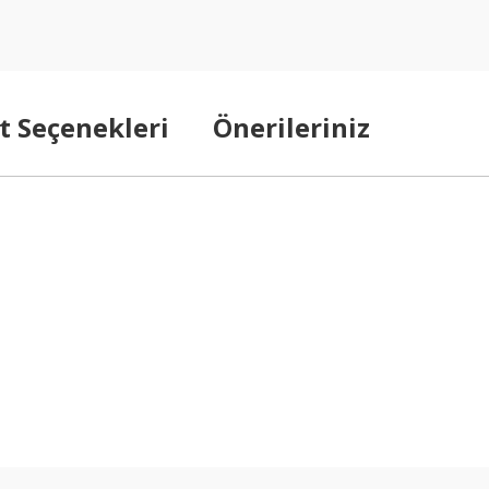
t Seçenekleri
Önerileriniz
arda yetersiz gördüğünüz noktaları öneri formunu kullanarak tarafımıza ilet
Bu ürüne ilk yorumu siz yapın!