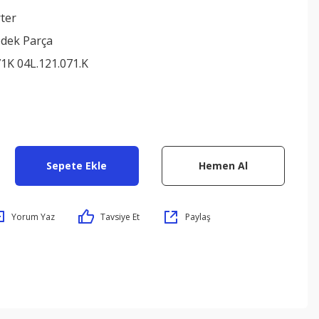
ter
edek Parça
1K 04L.121.071.K
Sepete Ekle
Hemen Al
Yorum Yaz
Tavsiye Et
Paylaş