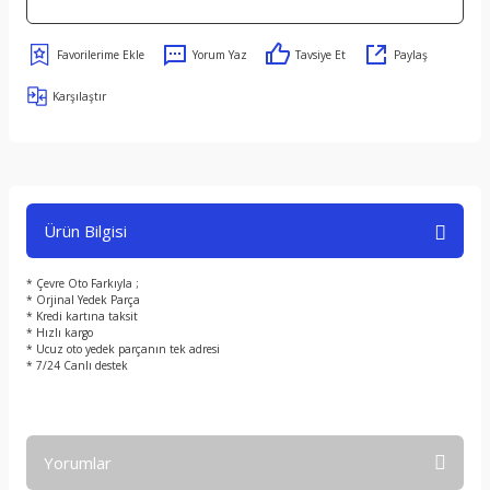
Yorum Yaz
Tavsiye Et
Paylaş
Karşılaştır
Ürün Bilgisi
* Çevre Oto Farkıyla ;
* Orjinal Yedek Parça
* Kredi kartına taksit
* Hızlı kargo
* Ucuz oto yedek parçanın tek adresi
* 7/24 Canlı destek
Yorumlar