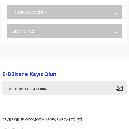
Taksit Seçenekleri
Bu ürüne ilk yorumu siz yapın!
Önerileriniz
Yorum Yaz
Bu ürünün fiyat bilgisi, resim, ürün açıklamalarında ve diğer
konularda yetersiz gördüğünüz noktaları öneri formunu
kullanarak tarafımıza iletebilirsiniz.
Görüş ve önerileriniz için teşekkür ederiz.
E-Bültene Kayıt Olun
Ürün resmi kalitesiz, bozuk veya görüntülenemiyor.
Ürün açıklamasında eksik bilgiler bulunuyor.
Ürün bilgilerinde hatalar bulunuyor.
Ürün fiyatı diğer sitelerden daha pahalı.
Bu ürüne benzer farklı alternatifler olmalı.
ÇEVRE GRUP OTOMOTİV YEDEK PARÇA LTD. ŞTİ.